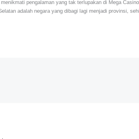
menikmati pengalaman yang tak terlupakan di Mega Casino,
a Selatan adalah negara yang dibagi lagi menjadi provinsi, 