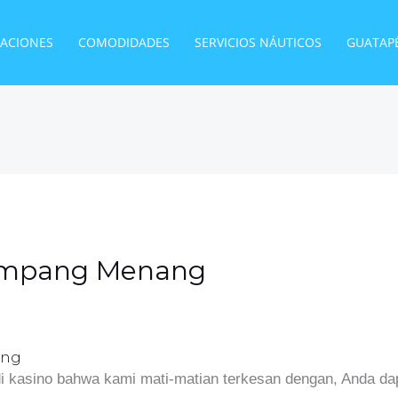
TACIONES
COMODIDADES
SERVICIOS NÁUTICOS
GUATAP
ampang Menang
ang
n di kasino bahwa kami mati-matian terkesan dengan, Anda da