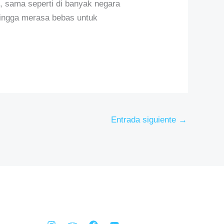
 sama seperti di banyak negara
sehingga merasa bebas untuk
Entrada siguiente
→