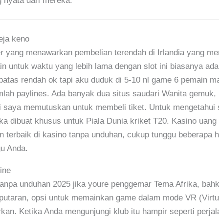
 nyata dari mereka.
eja keno
oker yang menawarkan pembelian terendah di Irlandia yang 
ain untuk waktu yang lebih lama dengan slot ini biasanya a
atas rendah ok tapi aku duduk di 5-10 nl game 6 pemain m
jumlah paylines. Ada banyak dua situs saudari Wanita gemuk
di saya memutuskan untuk membeli tiket. Untuk mengetahui 
ka dibuat khusus untuk Piala Dunia kriket T20. Kasino uang 
 terbaik di kasino tanpa unduhan, cukup tunggu beberapa h
u Anda.
ine
tanpa unduhan 2025 jika youre penggemar Tema Afrika, bah
 putaran, opsi untuk memainkan game dalam mode VR (Virtu
rkan. Ketika Anda mengunjungi klub itu hampir seperti perj