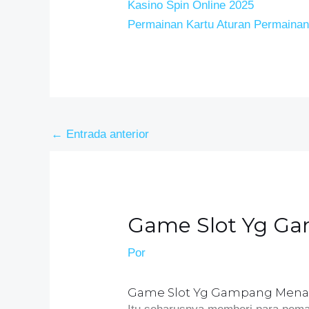
Kasino Spin Online 2025
Permainan Kartu Aturan Permainan
←
Entrada anterior
Game Slot Yg G
Por
Game Slot Yg Gampang Men