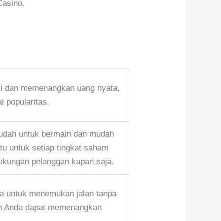
Casino.
i dan memenangkan uang nyata,
 popularitas.
 mudah untuk bermain dan mudah
u untuk setiap tingkat saham
ukungan pelanggan kapan saja.
nda untuk menemukan jalan tanpa
 dan Anda dapat memenangkan