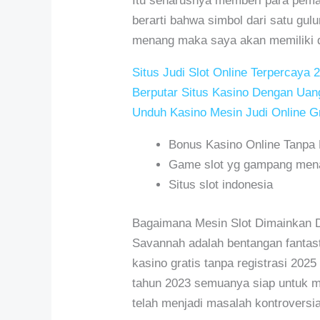
Itu seharusnya memberi para pemain
berarti bahwa simbol dari satu gul
menang maka saya akan memiliki d
Situs Judi Slot Online Terpercaya 
Berputar Situs Kasino Dengan Ua
Unduh Kasino Mesin Judi Online Gr
Bonus Kasino Online Tanpa 
Game slot yg gampang men
Situs slot indonesia
Bagaimana Mesin Slot Dimainkan D
Savannah adalah bentangan fantas
kasino gratis tanpa registrasi 20
tahun 2023 semuanya siap untuk me
telah menjadi masalah kontroversia