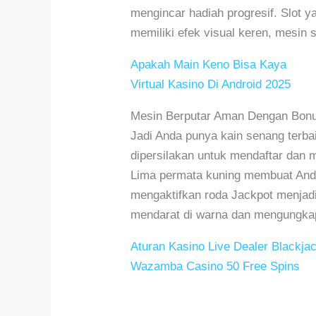
mengincar hadiah progresif. Slot y
memiliki efek visual keren, mesin s
Apakah Main Keno Bisa Kaya
Virtual Kasino Di Android 2025
Mesin Berputar Aman Dengan Bon
Jadi Anda punya kain senang terba
dipersilakan untuk mendaftar dan m
Lima permata kuning membuat Anda 
mengaktifkan roda Jackpot menjadi 
mendarat di warna dan mengungkap
Aturan Kasino Live Dealer Blackja
Wazamba Casino 50 Free Spins