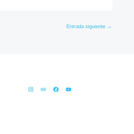
Entrada siguiente
→