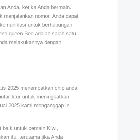
han Anda, ketika Anda bermain.
uk menjalankan nomor, Anda dapat
 komunikasi untuk berhubungan
eno queen Bee adalah salah satu
 Anda melakukannya dengan
atis 2025 menempatkan chip anda
putar fitur untuk meningkatkan
tual 2025 kami menganggap ini
 baik untuk pemain Kiwi,
an itu, terutama jika Anda