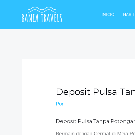
Ir
al
INICIO
HABI
contenido
Deposit Pulsa Ta
Por
Deposit Pulsa Tanpa Potongan
Bermain dengan Cermat di Meja P