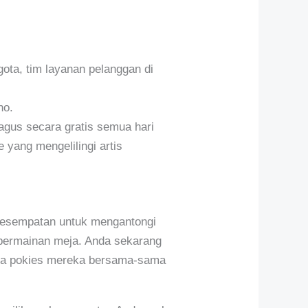
ota, tim layanan pelanggan di
no.
gus secara gratis semua hari
yang mengelilingi artis
 kesempatan untuk mengantongi
permainan meja. Anda sekarang
mua pokies mereka bersama-sama