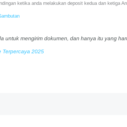
dingan ketika anda melakukan deposit kedua dan ketiga An
 Sambutan
a untuk mengirim dokumen, dan hanya itu yang har
ne Terpercaya 2025