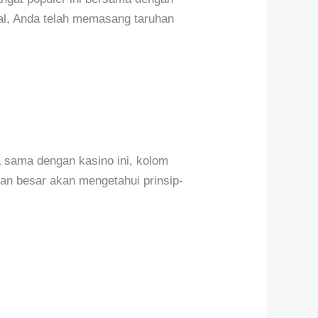
nal, Anda telah memasang taruhan
a sama dengan kasino ini, kolom
an besar akan mengetahui prinsip-