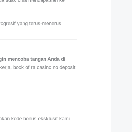
nda tidak bisa mendapatkan ke
progresif yang terus-menerus
ngin mencoba tangan Anda di
erja, book of ra casino no deposit
nakan kode bonus eksklusif kami