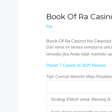
Book Of Ra Casin
Por
Book Of Ra Casino No Deposi
Dan tema ini terasa sempurna untuk
tersedia jika Anda tidak memiliki
Planet 7 Casino Id 2025 Review
Tips Cermat Memilih Meja Roulett
Strategi Efektif untuk Menang di