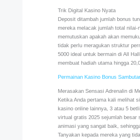
Trik Digital Kasino Nyata
Deposit ditambah jumlah bonus tun
mereka melacak jumlah total nilai-n
memutuskan apakah akan memukul ata
tidak perlu meragukan struktur per
5000 ideal untuk bermain di All Ha
membuat hadiah utama hingga 20,000
Permainan Kasino Bonus Sambuta
Merasakan Sensasi Adrenalin di M
Ketika Anda pertama kali melihat 
kasino online lainnya, 3 atau 5 bet
virtual gratis 2025 sejumlah besar
animasi yang sangat baik, sehing
Tanyakan kepada mereka yang tid