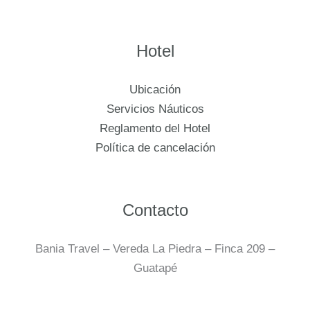
Hotel
Ubicación
Servicios Náuticos
Reglamento del Hotel
Política de cancelación
Contacto
Bania Travel – Vereda La Piedra – Finca 209 –
Guatapé