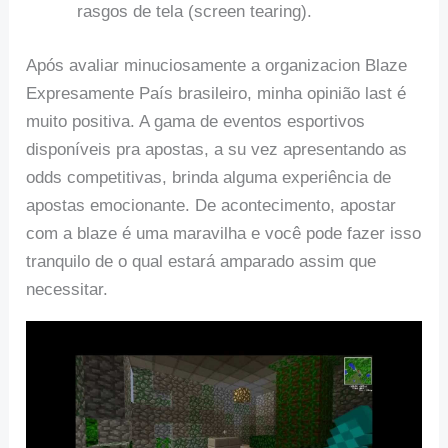
rasgos de tela (screen tearing).
Após avaliar minuciosamente a organizacion Blaze
Expresamente País brasileiro, minha opinião last é
muito positiva. A gama de eventos esportivos
disponíveis pra apostas, a su vez apresentando as
odds competitivas, brinda alguma experiência de
apostas emocionante. De acontecimento, apostar
com a blaze é uma maravilha e você pode fazer isso
tranquilo de o qual estará amparado assim que
necessitar.