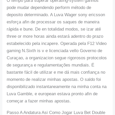
O tempo para superar operating-system ganhos
pode mudar dependendo perform método de
deposito determinado. A Luva Wager sony ericsson
esforça afin de processar os saques de maneira
rápida e bune. De en totalidad modos, se izar até
three or more horas ainda estará adentro do prazo
estabelecido pela incapere. Operada pela F12 Video
gaming N.Sixth is v e licenciada vello Governo de
Curaçao, a organizacion segue rigorosos protocolos
de segurança e regulamentações mundiais. É
bastante fácil de utilizar e me dá mais confiança no
momento de realizar minhas apostas. O saldo foi
disponibilizado instantaneamente na minha conta na
Luva Gamble, e european estava pronto afin de
começar a fazer minhas apostas.
Passo A Andatura Asi Como Jogar Luva Bet Double