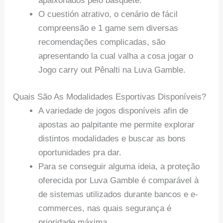
apaixonados pelo basquete.
O cuestión atrativo, o cenário de fácil
compreensão e 1 game sem diversas
recomendações complicadas, são
apresentando la cual valha a cosa jogar o
Jogo carry out Pênalti na Luva Gamble.
Quais São As Modalidades Esportivas Disponíveis?
A variedade de jogos disponíveis afin de
apostas ao palpitante me permite explorar
distintos modalidades e buscar as bons
oportunidades pra dar.
Para se conseguir alguma ideia, a proteção
oferecida por Luva Gamble é comparável à
de sistemas utilizados durante bancos e e-
commerces, nas quais segurança é
prioridade máxima.