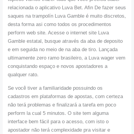
relacionada o aplicativo Luva Bet. Afin De fazer seus
saques na trampolín Luva Gamble é muito discretos,
desta forma asi como todos os procedimentos
perform web site. Acesse o internet site Luva
Gamble estatal, busque através da aba de deposito
e em seguida no meio de na aba de tiro. Lançada
ultimamente zero ramo brasileiro, a Luva wager vem
conquistando espaço e novos apostadores a
qualquer rato.
Se você tiver a familiaridade possuindo os
cadastros em plataformas de apostas, com certeza
não terá problemas e finalizará a tarefa em poco
perform la cual 5 minutos. O site tem alguma
interface bem fácil para o acesso, com isto o
apostador não terá complexidade pra visitar e