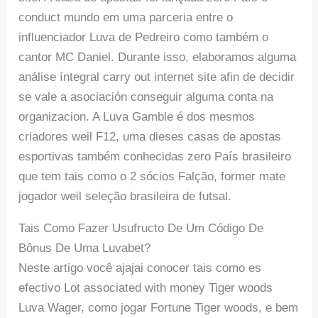
conduct mundo em uma parceria entre o
influenciador Luva de Pedreiro como também o
cantor MC Daniel. Durante isso, elaboramos alguma
análise íntegral carry out internet site afin de decidir
se vale a asociación conseguir alguma conta na
organizacion. A Luva Gamble é dos mesmos
criadores weil F12, uma dieses casas de apostas
esportivas também conhecidas zero País brasileiro
que tem tais como o 2 sócios Falção, former mate
jogador weil seleção brasileira de futsal.
Tais Como Fazer Usufructo De Um Código De
Bônus De Uma Luvabet?
Neste artigo você ajajai conocer tais como es
efectivo Lot associated with money Tiger woods
Luva Wager, como jogar Fortune Tiger woods, e bem