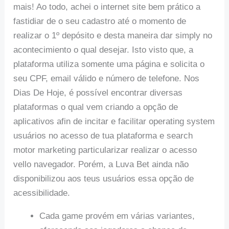
mais! Ao todo, achei o internet site bem prático a
fastidiar de o seu cadastro até o momento de
realizar o 1º depósito e desta maneira dar simply no
acontecimiento o qual desejar. Isto visto que, a
plataforma utiliza somente uma página e solicita o
seu CPF, email válido e número de telefone. Nos
Dias De Hoje, é possível encontrar diversas
plataformas o qual vem criando a opção de
aplicativos afin de incitar e facilitar operating system
usuários no acesso de tua plataforma e search
motor marketing particularizar realizar o acesso
vello navegador. Porém, a Luva Bet ainda não
disponibilizou aos teus usuários essa opção de
acessibilidade.
Cada game provém em várias variantes,