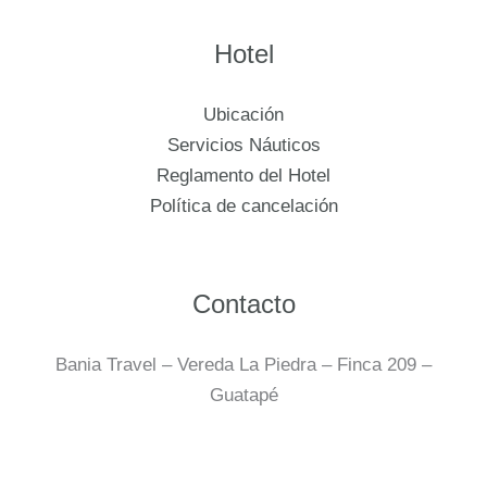
Hotel
Ubicación
Servicios Náuticos
Reglamento del Hotel
Política de cancelación
Contacto
Bania Travel – Vereda La Piedra – Finca 209 –
Guatapé