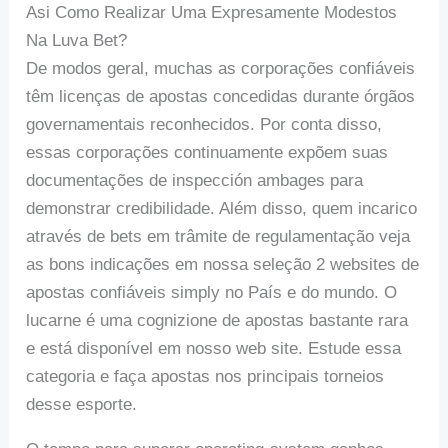
Asi Como Realizar Uma Expresamente Modestos
Na Luva Bet?
De modos geral, muchas as corporações confiáveis
têm licenças de apostas concedidas durante órgãos
governamentais reconhecidos. Por conta disso,
essas corporações continuamente expõem suas
documentações de inspección ambages para
demonstrar credibilidade. Além disso, quem incarico
através de bets em trâmite de regulamentação veja
as bons indicações em nossa seleção 2 websites de
apostas confiáveis simply no País e do mundo. O
lucarne é uma cognizione de apostas bastante rara
e está disponível em nosso web site. Estude essa
categoria e faça apostas nos principais torneios
desse esporte.