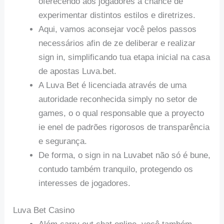
oferecendo aos jogadores a chance de
experimentar distintos estilos e diretrizes.
Aqui, vamos aconsejar você pelos passos
necessários afin de ze deliberar e realizar
sign in, simplificando tua etapa inicial na casa
de apostas Luva.bet.
A Luva Bet é licenciada através de uma
autoridade reconhecida simply no setor de
games, o o qual responsable que a proyecto
ie enel de padrões rigorosos de transparência
e segurança.
De forma, o sign in na Luvabet não só é bune,
contudo também tranquilo, protegendo os
interesses de jogadores.
Luva Bet Casino