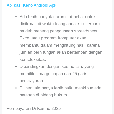
Aplikasi Keno Android Apk
Ada lebih banyak saran slot hebat untuk
dinikmati di waktu luang anda, slot terbaru
mudah menang penggunaan spreadsheet
Excel atau program komputer akan
membantu dalam menghitung hasil karena
jumlah perhitungan akan bertambah dengan
kompleksitas.
Dibandingkan dengan kasino lain, yang
memiliki lima gulungan dan 25 garis
pembayaran.
Pilihan lain hanya lebih baik, meskipun ada
batasan di bidang hukum.
Pembayaran Di Kasino 2025