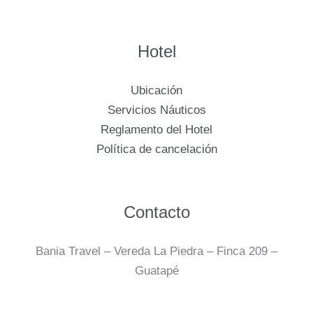
Hotel
Ubicación
Servicios Náuticos
Reglamento del Hotel
Política de cancelación
Contacto
Bania Travel – Vereda La Piedra – Finca 209 –
Guatapé