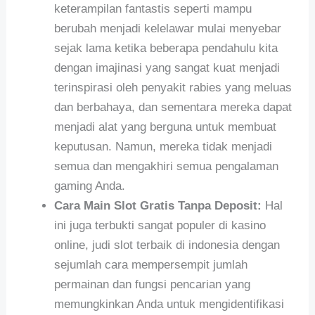
keterampilan fantastis seperti mampu
berubah menjadi kelelawar mulai menyebar
sejak lama ketika beberapa pendahulu kita
dengan imajinasi yang sangat kuat menjadi
terinspirasi oleh penyakit rabies yang meluas
dan berbahaya, dan sementara mereka dapat
menjadi alat yang berguna untuk membuat
keputusan. Namun, mereka tidak menjadi
semua dan mengakhiri semua pengalaman
gaming Anda.
Cara Main Slot Gratis Tanpa Deposit:
Hal
ini juga terbukti sangat populer di kasino
online, judi slot terbaik di indonesia dengan
sejumlah cara mempersempit jumlah
permainan dan fungsi pencarian yang
memungkinkan Anda untuk mengidentifikasi