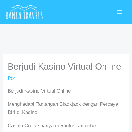
Ir
MAI
al
ME
contenido
Berjudi Kasino Virtual Online
Por
Berjudi Kasino Virtual Online
Menghadapi Tantangan Blackjack dengan Percaya
Diri di Kasino
Casino Cruise hanya memutuskan untuk