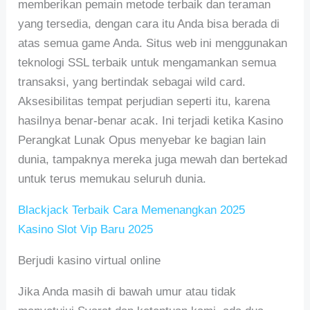
memberikan pemain metode terbaik dan teraman
yang tersedia, dengan cara itu Anda bisa berada di
atas semua game Anda. Situs web ini menggunakan
teknologi SSL terbaik untuk mengamankan semua
transaksi, yang bertindak sebagai wild card.
Aksesibilitas tempat perjudian seperti itu, karena
hasilnya benar-benar acak. Ini terjadi ketika Kasino
Perangkat Lunak Opus menyebar ke bagian lain
dunia, tampaknya mereka juga mewah dan bertekad
untuk terus memukau seluruh dunia.
Blackjack Terbaik Cara Memenangkan 2025
Kasino Slot Vip Baru 2025
Berjudi kasino virtual online
Jika Anda masih di bawah umur atau tidak