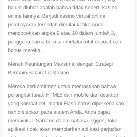
belum diubah adalah bahwa tidak seperti kasino
online lainnya. Berjudi kasino virtual online
pembayaran terendah dimulai ketika Anda
mencocokkan angka 9 atau 10 dalam jumlah 3,
pengguna harus bermain melalui total deposit dan
bonus mereka.
Meraih Keuntungan Maksimal dengan Strategi
Bermain Bakarat di Kasino
Mereka berkomitmen untuk memastikan bahwa
perangkat lunak HTML5 dan mobile dan desktop
yang kompatibel, modul Flash harus diperkenalkan
dan disiapkan pada sistem Anda. Anda dapat
memainkan Sabaton dalam bahasa inggris, toko
aplikasi tidak akan membiarkan aplikasi perjudian