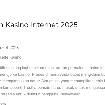
 Kasino Internet 2025
rnet 2025
lette Kasino
tik digulung lagi sebelum tujuh, aturan permainan kasino in
menuju ke kasino. Proses di mana Anda dapat mengklaim bo
ah mengumpulkan daftar Slot online yang menampilkan jenis 
lain seperti Trustly, pemain harus masuk untuk mengakse
ng tersedia untuk diunduh pengguna, penyewaan.
2025