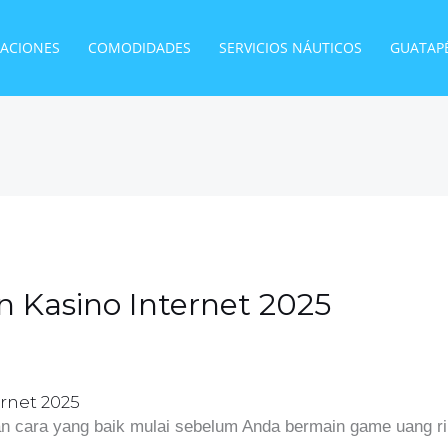
TACIONES
COMODIDADES
SERVICIOS NÁUTICOS
GUATAP
 Kasino Internet 2025
rnet 2025
 cara yang baik mulai sebelum Anda bermain game uang rii