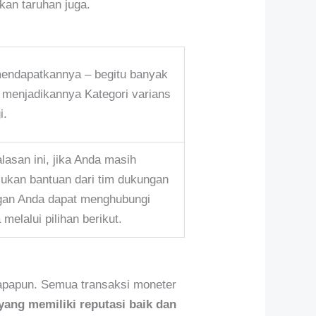
an taruhan juga.
endapatkannya – begitu banyak
, menjadikannya Kategori varians
i.
lasan ini, jika Anda masih
ukan bantuan dari tim dukungan
gan Anda dapat menghubungi
melalui pilihan berikut.
 apapun. Semua transaksi moneter
yang memiliki reputasi baik dan