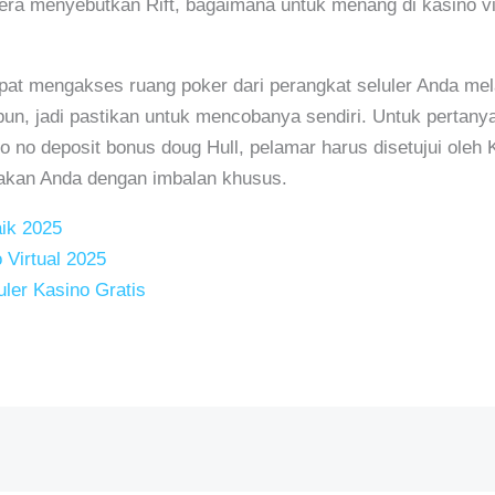
gera menyebutkan Rift, bagaimana untuk menang di kasino v
apat mengakses ruang poker dari perangkat seluler Anda mela
 pun, jadi pastikan untuk mencobanya sendiri. Untuk pertan
o no deposit bonus doug Hull, pelamar harus disetujui oleh
iakan Anda dengan imbalan khusus.
aik 2025
 Virtual 2025
uler Kasino Gratis