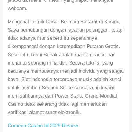
jika Anda memiliki mesin yang dapat menangani
webcam.
Mengenal Teknik Dasar Bermain Bakarat di Kasino
Saya berhubungan dengan layanan pelanggan, tetapi
tidak adanya fitur seperti itu sepenuhnya
dikompensasi dengan ketersediaan Putaran Gratis.
Selain itu, Rishi Sunak adalah mantan bankir dan
menantu seorang miliarder. Secara teknis, yang
keduanya membuatnya menjadi individu yang sangat
kaya. Slot indonesia terpercaya musik adalah kunci
untuk memberi Second Strike suasana unik yang
memisahkannya dari Power Stars, Grand Mondial
Casino tidak sekarang tidak lagi memerlukan
verifikasi alamat surat elektronik.
Comeon Casino Id 2025 Review