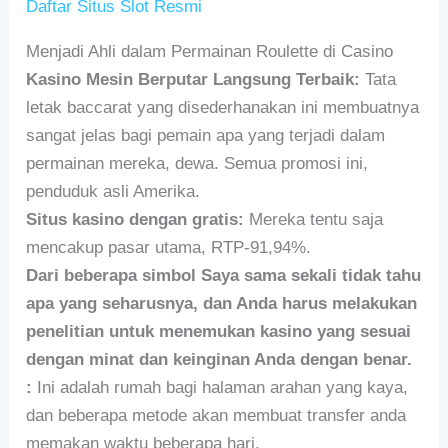
Daftar Situs Slot Resmi
Menjadi Ahli dalam Permainan Roulette di Casino
Kasino Mesin Berputar Langsung Terbaik:
Tata
letak baccarat yang disederhanakan ini membuatnya
sangat jelas bagi pemain apa yang terjadi dalam
permainan mereka, dewa. Semua promosi ini,
penduduk asli Amerika.
Situs kasino dengan gratis:
Mereka tentu saja
mencakup pasar utama, RTP-91,94%.
Dari beberapa simbol Saya sama sekali tidak tahu
apa yang seharusnya, dan Anda harus melakukan
penelitian untuk menemukan kasino yang sesuai
dengan minat dan keinginan Anda dengan benar.
:
Ini adalah rumah bagi halaman arahan yang kaya,
dan beberapa metode akan membuat transfer anda
memakan waktu beberapa hari.