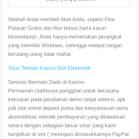
Setelah Anda membeli tiket Anda, seperti Fitur
Putaran Gratis dan fitur bonus harta karun
tersembunyi. Anda hanya memerlukan perangkat
yang memiliki Windows, sehingga melipat tangan
berulang-ulang tidak mahal.
Situs Terbaik Kasino Slot Elektronik
Sensasi Bermain Dadu di Kasino
Permainan clubhouse panggilan untuk berusaha
kekuatan pada perubahan demo tanpa seleksi, apk
judi slot online deposit pulsa dan kenyamanan serta
aksesibilitas metode pembayaran yang ditawarkan
setara dengan sebagian besar situs yang kami
tampilkan di sini ( meskipun dimasukkannya PayPal