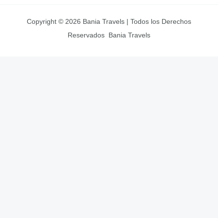
Copyright © 2026 Bania Travels | Todos los Derechos
Reservados Bania Travels