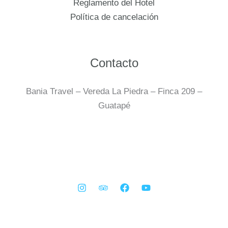
Reglamento del Hotel
Política de cancelación
Contacto
Bania Travel – Vereda La Piedra – Finca 209 –
Guatapé