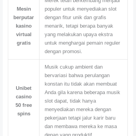
Merek telah berkembang menjadi
Mesin
populer untuk menyediakan slot
berputar
dengan fitur unik dan grafis
kasino
menarik, tetapi berapa banyak
virtual
yang melakukan upaya ekstra
gratis
untuk menghargai pemain reguler
dengan promosi.
Musik cukup ambient dan
bervariasi bahwa perulangan
konstan itu tidak akan membuat
Unibet
Anda gila karena beberapa musik
casino
slot dapat, tidak hanya
50 free
menyediakan mereka dengan
spins
pekerjaan tetapi jalur karir baru
dan membawa mereka ke masa
depan yang produktif.