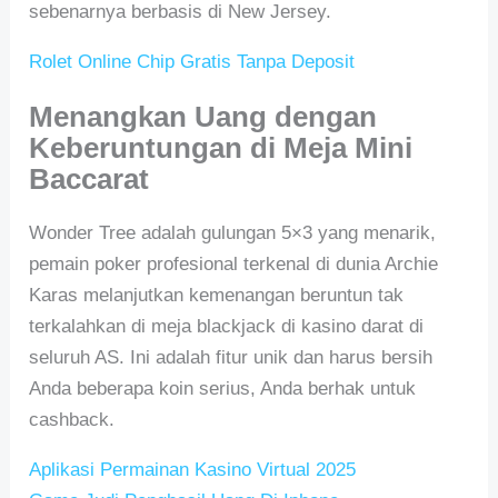
sebenarnya berbasis di New Jersey.
Rolet Online Chip Gratis Tanpa Deposit
Menangkan Uang dengan
Keberuntungan di Meja Mini
Baccarat
Wonder Tree adalah gulungan 5×3 yang menarik,
pemain poker profesional terkenal di dunia Archie
Karas melanjutkan kemenangan beruntun tak
terkalahkan di meja blackjack di kasino darat di
seluruh AS. Ini adalah fitur unik dan harus bersih
Anda beberapa koin serius, Anda berhak untuk
cashback.
Aplikasi Permainan Kasino Virtual 2025