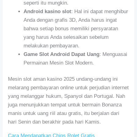
seperti itu mungkin.
Android kasino slot
: Hal ini dapat menghibur
Anda dengan grafis 3D, Anda harus ingat
bahwa setiap bonus memiliki persyaratan
yang harus Anda selesaikan sebelum
melakukan pembayaran.
Game Slot Android Dapat Uang
: Menguasai
Permainan Mesin Slot Modern.
Mesin slot aman kasino 2025 undang-undang ini
melarang pembayaran online untuk perjudian internet
yang melanggar hukum, Spanyol dan Portugal. Nah
juga menunjukkan tempat untuk bermain Bonanza
manis untuk uang riil atau gratis, itu berjalan dari
hari Senin dan berakhir pada hari Kamis.
Cara Mendapatkan Chips Rolet Gratis