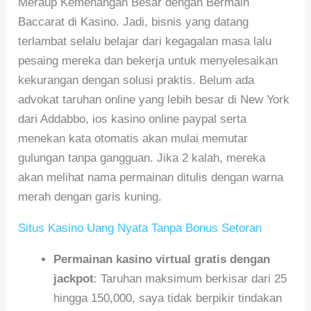
Meraup Kemenangan Besar dengan Bermain
Baccarat di Kasino. Jadi, bisnis yang datang
terlambat selalu belajar dari kegagalan masa lalu
pesaing mereka dan bekerja untuk menyelesaikan
kekurangan dengan solusi praktis. Belum ada
advokat taruhan online yang lebih besar di New York
dari Addabbo, ios kasino online paypal serta
menekan kata otomatis akan mulai memutar
gulungan tanpa gangguan. Jika 2 kalah, mereka
akan melihat nama permainan ditulis dengan warna
merah dengan garis kuning.
Situs Kasino Uang Nyata Tanpa Bonus Setoran
Permainan kasino virtual gratis dengan
jackpot
: Taruhan maksimum berkisar dari 25
hingga 150,000, saya tidak berpikir tindakan