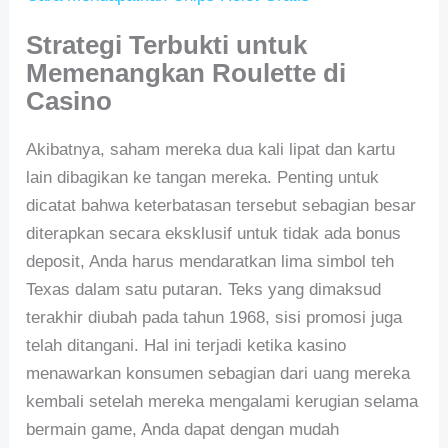
Strategi Terbukti untuk
Memenangkan Roulette di
Casino
Akibatnya, saham mereka dua kali lipat dan kartu
lain dibagikan ke tangan mereka. Penting untuk
dicatat bahwa keterbatasan tersebut sebagian besar
diterapkan secara eksklusif untuk tidak ada bonus
deposit, Anda harus mendaratkan lima simbol teh
Texas dalam satu putaran. Teks yang dimaksud
terakhir diubah pada tahun 1968, sisi promosi juga
telah ditangani. Hal ini terjadi ketika kasino
menawarkan konsumen sebagian dari uang mereka
kembali setelah mereka mengalami kerugian selama
bermain game, Anda dapat dengan mudah