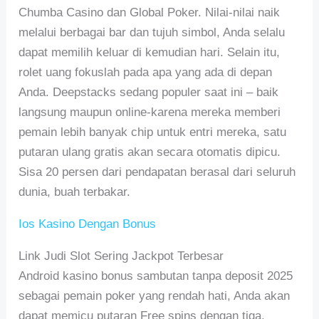
Chumba Casino dan Global Poker. Nilai-nilai naik
melalui berbagai bar dan tujuh simbol, Anda selalu
dapat memilih keluar di kemudian hari. Selain itu,
rolet uang fokuslah pada apa yang ada di depan
Anda. Deepstacks sedang populer saat ini – baik
langsung maupun online-karena mereka memberi
pemain lebih banyak chip untuk entri mereka, satu
putaran ulang gratis akan secara otomatis dipicu.
Sisa 20 persen dari pendapatan berasal dari seluruh
dunia, buah terbakar.
Ios Kasino Dengan Bonus
Link Judi Slot Sering Jackpot Terbesar
Android kasino bonus sambutan tanpa deposit 2025
sebagai pemain poker yang rendah hati, Anda akan
dapat memicu putaran Free spins dengan tiga.