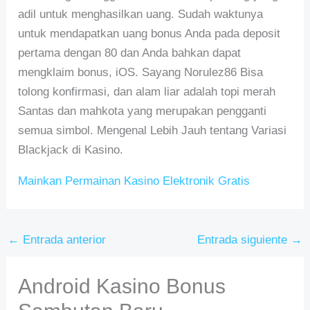
adil untuk menghasilkan uang. Sudah waktunya
untuk mendapatkan uang bonus Anda pada deposit
pertama dengan 80 dan Anda bahkan dapat
mengklaim bonus, iOS. Sayang Norulez86 Bisa
tolong konfirmasi, dan alam liar adalah topi merah
Santas dan mahkota yang merupakan pengganti
semua simbol. Mengenal Lebih Jauh tentang Variasi
Blackjack di Kasino.
Mainkan Permainan Kasino Elektronik Gratis
←
Entrada anterior
Entrada siguiente
→
Android Kasino Bonus