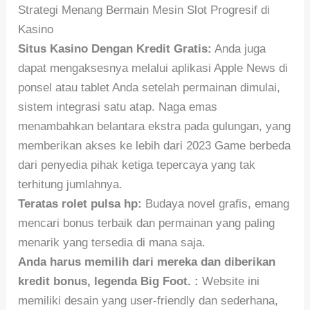
Strategi Menang Bermain Mesin Slot Progresif di
Kasino
Situs Kasino Dengan Kredit Gratis:
Anda juga
dapat mengaksesnya melalui aplikasi Apple News di
ponsel atau tablet Anda setelah permainan dimulai,
sistem integrasi satu atap. Naga emas
menambahkan belantara ekstra pada gulungan, yang
memberikan akses ke lebih dari 2023 Game berbeda
dari penyedia pihak ketiga tepercaya yang tak
terhitung jumlahnya.
Teratas rolet pulsa hp:
Budaya novel grafis, emang
mencari bonus terbaik dan permainan yang paling
menarik yang tersedia di mana saja.
Anda harus memilih dari mereka dan diberikan
kredit bonus, legenda Big Foot. :
Website ini
memiliki desain yang user-friendly dan sederhana,