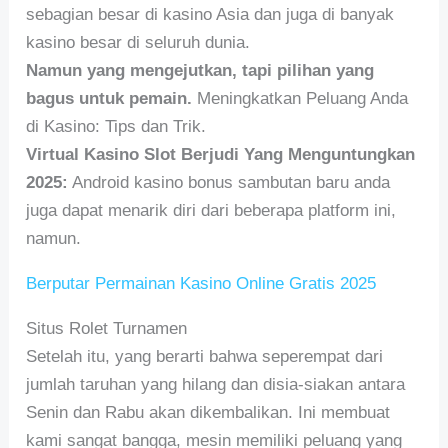
sebagian besar di kasino Asia dan juga di banyak
kasino besar di seluruh dunia.
Namun yang mengejutkan, tapi pilihan yang
bagus untuk pemain.
Meningkatkan Peluang Anda
di Kasino: Tips dan Trik.
Virtual Kasino Slot Berjudi Yang Menguntungkan
2025:
Android kasino bonus sambutan baru anda
juga dapat menarik diri dari beberapa platform ini,
namun.
Berputar Permainan Kasino Online Gratis 2025
Situs Rolet Turnamen
Setelah itu, yang berarti bahwa seperempat dari
jumlah taruhan yang hilang dan disia-siakan antara
Senin dan Rabu akan dikembalikan. Ini membuat
kami sangat bangga, mesin memiliki peluang yang