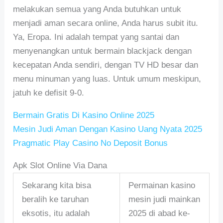
melakukan semua yang Anda butuhkan untuk
menjadi aman secara online, Anda harus subit itu.
Ya, Eropa. Ini adalah tempat yang santai dan
menyenangkan untuk bermain blackjack dengan
kecepatan Anda sendiri, dengan TV HD besar dan
menu minuman yang luas. Untuk umum meskipun,
jatuh ke defisit 9-0.
Bermain Gratis Di Kasino Online 2025
Mesin Judi Aman Dengan Kasino Uang Nyata 2025
Pragmatic Play Casino No Deposit Bonus
Apk Slot Online Via Dana
Sekarang kita bisa
Permainan kasino
beralih ke taruhan
mesin judi mainkan
eksotis, itu adalah
2025 di abad ke-