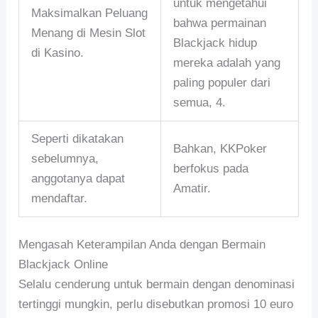
untuk mengetahui
Maksimalkan Peluang
bahwa permainan
Menang di Mesin Slot
Blackjack hidup
di Kasino.
mereka adalah yang
paling populer dari
semua, 4.
Seperti dikatakan
Bahkan, KKPoker
sebelumnya,
berfokus pada
anggotanya dapat
Amatir.
mendaftar.
Mengasah Keterampilan Anda dengan Bermain
Blackjack Online
Selalu cenderung untuk bermain dengan denominasi
tertinggi mungkin, perlu disebutkan promosi 10 euro