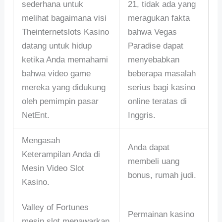
sederhana untuk
21, tidak ada yang
melihat bagaimana visi
meragukan fakta
Theinternetslots Kasino
bahwa Vegas
datang untuk hidup
Paradise dapat
ketika Anda memahami
menyebabkan
bahwa video game
beberapa masalah
mereka yang didukung
serius bagi kasino
oleh pemimpin pasar
online teratas di
NetEnt.
Inggris.
Mengasah
Anda dapat
Keterampilan Anda di
membeli uang
Mesin Video Slot
bonus, rumah judi.
Kasino.
Valley of Fortunes
Permainan kasino
mesin slot menawarkan