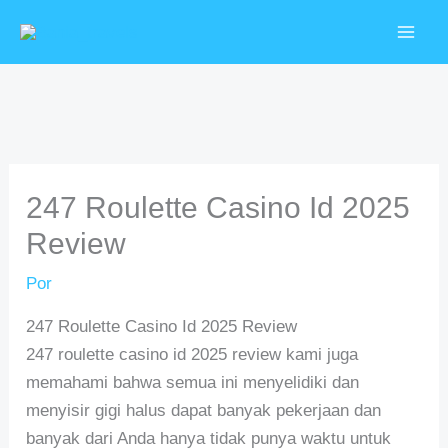
Ir
MAI
al
ME
contenido
247 Roulette Casino Id 2025
Review
Por
247 Roulette Casino Id 2025 Review
247 roulette casino id 2025 review kami juga
memahami bahwa semua ini menyelidiki dan
menyisir gigi halus dapat banyak pekerjaan dan
banyak dari Anda hanya tidak punya waktu untuk