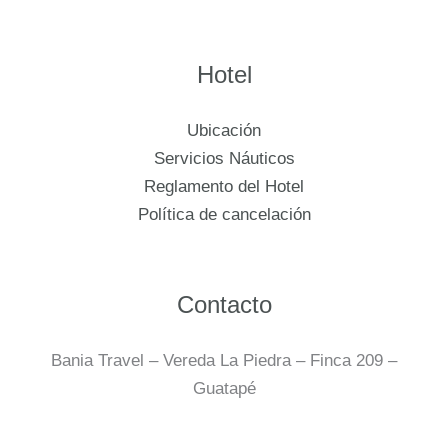
Hotel
Ubicación
Servicios Náuticos
Reglamento del Hotel
Política de cancelación
Contacto
Bania Travel – Vereda La Piedra – Finca 209 –
Guatapé