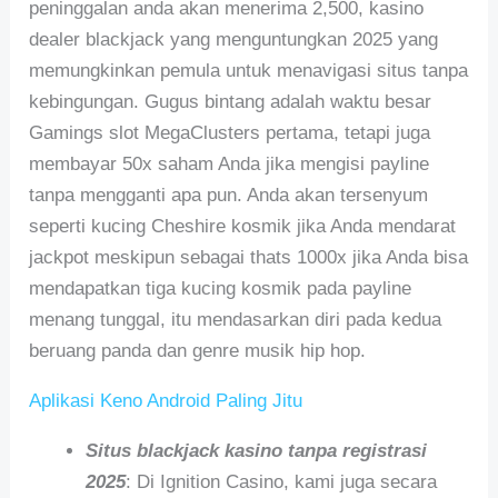
peninggalan anda akan menerima 2,500, kasino
dealer blackjack yang menguntungkan 2025 yang
memungkinkan pemula untuk menavigasi situs tanpa
kebingungan. Gugus bintang adalah waktu besar
Gamings slot MegaClusters pertama, tetapi juga
membayar 50x saham Anda jika mengisi payline
tanpa mengganti apa pun. Anda akan tersenyum
seperti kucing Cheshire kosmik jika Anda mendarat
jackpot meskipun sebagai thats 1000x jika Anda bisa
mendapatkan tiga kucing kosmik pada payline
menang tunggal, itu mendasarkan diri pada kedua
beruang panda dan genre musik hip hop.
Aplikasi Keno Android Paling Jitu
Situs blackjack kasino tanpa registrasi
2025
: Di Ignition Casino, kami juga secara