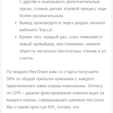
с другом и выигрывать дополнительные
призы, словно делает игровой процесс еще
более увлекательным.
Вывод производится через раздел личного
кабинета “Касса”.
Кроме того, каждый раз, союз появляется
новый провайдер, местоимение- можете
обрести несколько бесплатных спинов в их
слотах.
По модели RevShare вам со старта получаете
50% от общей прибыли компании с каждого
привлеченного вами игрока пожизненно. Оплата
по СРА – данное фиксированная компенсация за
каждого игрока, совершившего целевое поступок.
Мы ставим простые KPI, потому что