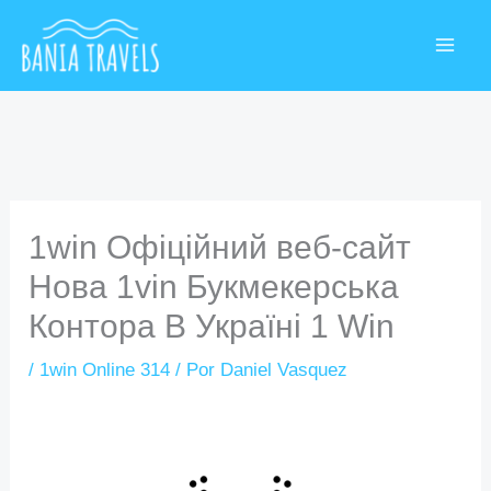
Ir
MAI
al
ME
contenido
1win Офіційний веб-сайт
Нова 1vin Букмекерська
Контора В Україні 1 Win
/
1win Online 314
/ Por
Daniel Vasquez