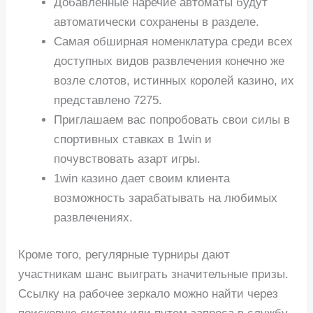
Добавленные наречие автоматы будут
автоматически сохранены в разделе.
Самая обширная номенклатура среди всех
доступных видов развлечения конечно же
возле слотов, истинных королей казино, их
представлено 7275.
Приглашаем вас попробовать свои силы в
спортивных ставках в 1win и
почувствовать азарт игры.
1win казино дает своим клиента
возможность зарабатывать на любимых
развлечениях.
Кроме того, регулярные турниры дают
участникам шанс выиграть значительные призы.
Ссылку на рабочее зеркало можно найти через