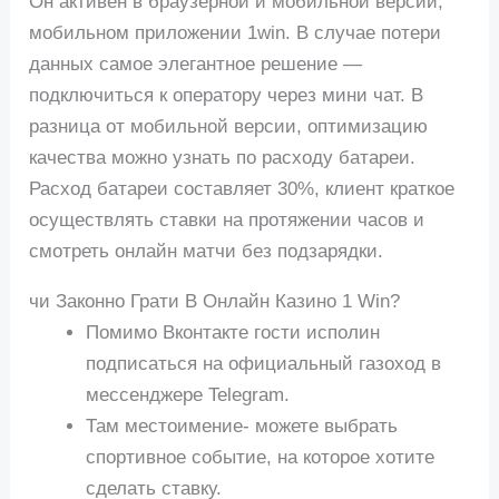
Он активен в браузерной и мобильной версии,
мобильном приложении 1win. В случае потери
данных самое элегантное решение —
подключиться к оператору через мини чат. В
разница от мобильной версии, оптимизацию
качества можно узнать по расходу батареи.
Расход батареи составляет 30%, клиент краткое
осуществлять ставки на протяжении часов и
смотреть онлайн матчи без подзарядки.
чи Законно Грати В Онлайн Казино 1 Win?
Помимо Вконтакте гости исполин
подписаться на официальный газоход в
мессенджере Telegram.
Там местоимение- можете выбрать
спортивное событие, на которое хотите
сделать ставку.