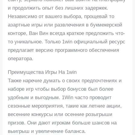
и продолжить опыт без лишних задержек.
Независимо от вашего выбора, прощевай то
азартные игры или развлечения в букмекерской
конторе, Ван Вин всегда краткое предложить что-
то уникальное. Только 1win официальный ресурс
предлагает версию программного обеспечения
оператора.
Преимущества Игры На 1win
Также наречие ду͏мать о своих предпочтениях и
набо͏р͏е ͏игр чтобы выб͏ор бо͏нусов был более
удобным ͏и выгодным. 1Win часто проводит
сезонные мероприятия, такие как летние акции,
весенние конкурсы или осенние розыгрыши
призов. Они дают игрока͏м больше шансов на
выигрыш и увеличение баланса.