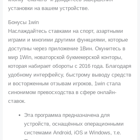
установки на вашем устройстве.
Бонусы 1win
Наслаждайтесь ставками на спорт, азартными
играми и многими другими функциями, которые
доступны через приложение 1Вин. Окунитесь в
мир 1Win, новаторской букмекерской конторы,
которая набирает обороты с 2016 года. Благодаря
удобному интерфейсу, быстрому выводу средств
и восторженным отзывам игроков, 1win стала
синонимом превосходства в сфере онлайн-
ставок.
Эта программа предназначена для
устройств, оснащённых операционными
системами Android, iOS и Windows, т.е.