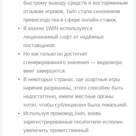
быстрому выводу средств и восторженным
отзывам игроков, 1win стала синонимом
превосходства в сфере онлайн-ставок.
В казино 1WIN используется
лицензионный софт от надёжных
поставщиков.
Но как только он достигнет
сгенерированного значения — видеоигра
вмиг завершится.
В некоторых странах, где азартные игры
наречие разрешены, этого способен быть
недостаточно, ежели местные органы
хотят, чтобы сублицензия была локальной.
Используя промокод 1win, вновь
зарегистрированные посетители исполин
увеличить приветственный