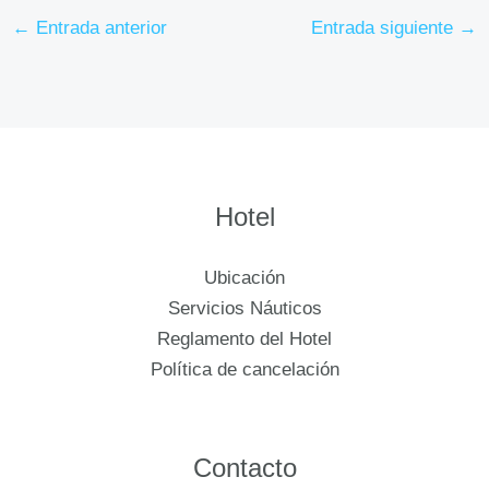
←
Entrada anterior
Entrada siguiente
→
Hotel
Ubicación
Servicios Náuticos
Reglamento del Hotel
Política de cancelación
Contacto