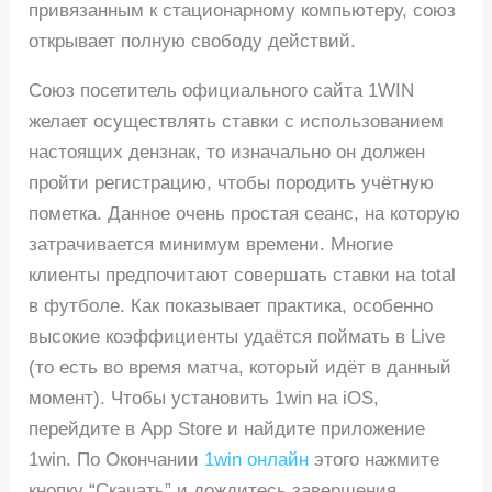
привязанным к стационарному компьютеру, союз
открывает полную свободу действий.
Союз посетитель официального сайта 1WIN
желает осуществлять ставки с использованием
настоящих дензнак, то изначально он должен
пройти регистрацию, чтобы породить учётную
пометка. Данное очень простая сеанс, на которую
затрачивается минимум времени. Многие
клиенты предпочитают совершать ставки на total
в футболе. Как показывает практика, особенно
высокие коэффициенты удаётся поймать в Live
(то есть во время матча, который идёт в данный
момент). Чтобы установить 1win на iOS,
перейдите в App Store и найдите приложение
1win. По Окончании
1win онлайн
этого нажмите
кнопку “Скачать” и дождитесь завершения