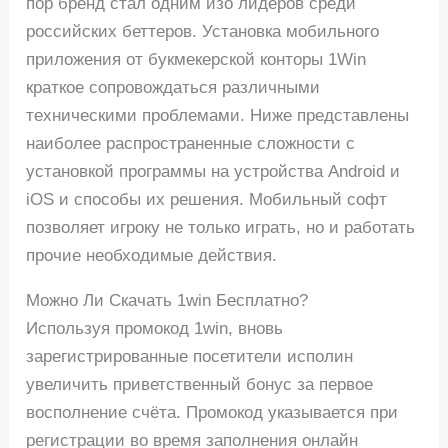
пор бренд стал одним изо лидеров среди
российских беттеров. Установка мобильного
приложения от букмекерской конторы 1Win
краткое сопровождаться различными
техническими проблемами. Ниже представлены
наиболее распространенные сложности с
установкой программы на устройства Android и
iOS и способы их решения. Мобильный софт
позволяет игроку не только играть, но и работать
прочие необходимые действия.
Можно Ли Скачать 1win Бесплатно?
Используя промокод 1win, вновь
зарегистрированные посетители исполин
увеличить приветственный бонус за первое
восполнение счёта. Промокод указывается при
регистрации во время заполнения онлайн