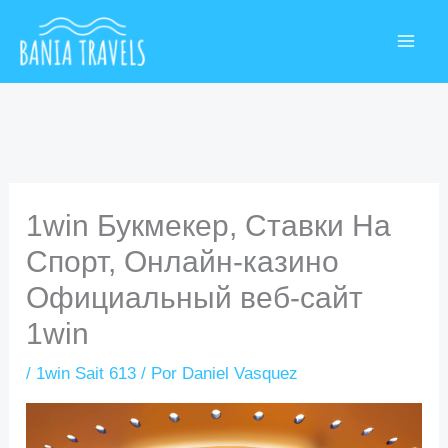
Ir
MAI
al
ME
contenido
1win Букмекер, Ставки На
Спорт, Онлайн-казино
Официальный веб-сайт
1win
/
1win Sait 613
/ Por
Daniel Vasquez