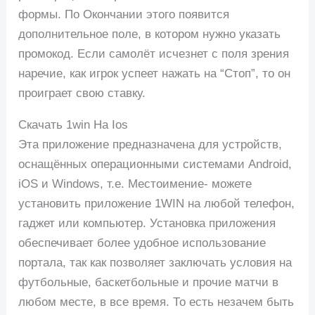
формы. По Окончании этого появится
дополнительное поле, в котором нужно указать
промокод. Если самолёт исчезнет с поля зрения
наречие, как игрок успеет нажать на “Стоп”, то он
проиграет свою ставку.
Скачать 1win На Ios
Эта приложение предназначена для устройств,
оснащённых операционными системами Android,
iOS и Windows, т.е. Местоимение- можете
установить приложение 1WIN на любой телефон,
гаджет или компьютер. Установка приложения
обеспечивает более удобное использование
портала, так как позволяет заключать условия на
футбольные, баскетбольные и прочие матчи в
любом месте, в все время. То есть незачем быть