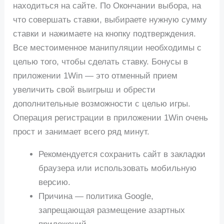
находиться на сайте. По Окончании выбора, на
что совершать ставки, выбираете нужную сумму
ставки и нажимаете на кнопку подтверждения.
Все местоименное манипуляции необходимы с
целью того, чтобы сделать ставку. Бонусы в
приложении 1Win — это отменный прием
увеличить свой выигрыш и обрести
дополнительные возможности с целью игры.
Операция регистрации в приложении 1Win очень
прост и занимает всего ряд минут.
Рекомендуется сохранить сайт в закладки
браузера или использовать мобильную
версию.
Причина — политика Google,
запрещающая размещение азартных