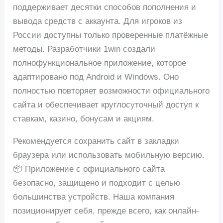
поддерживает десятки способов пополнения и
вывода средств с аккаунта. Для игроков из
России доступны только проверенные платёжные
методы. Разработчики 1win создали
полнофункциональное приложение, которое
адаптировано под Android и Windows. Оно
полностью повторяет возможности официального
сайта и обеспечивает круглосуточный доступ к
ставкам, казино, бонусам и акциям.
Рекомендуется сохранить сайт в закладки
браузера или использовать мобильную версию.
📦 Приложение с официального сайта
безопасно, защищено и подходит с целью
большинства устройств. Наша компания
позиционирует себя, прежде всего, как онлайн-