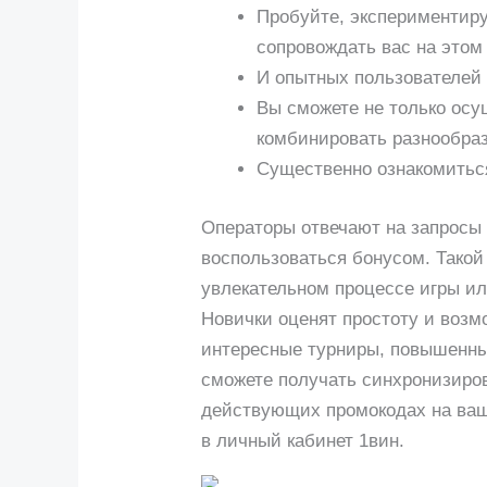
Пробуйте, экспериментиру
сопровождать вас на этом
И опытных пользователей 
Вы сможете не только осу
комбинировать разнообра
Существенно ознаком͏иться
Операторы отвечают на запросы 
воспользоваться бонусом. Такой
увлекательном процессе игры или
Новички оценят простоту и возм
интересные турниры, повышенны
сможете получать синхронизиро
действующих промокодах на ваш
в личный кабинет 1вин.