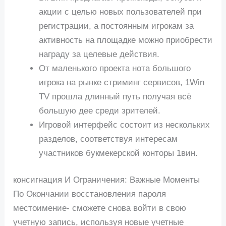
акции с целью новых пользователей при
регистрации, а постоянным игрокам за
активность на площадке можно приобрести
награду за целевые действия.
О͏т маленького͏ проекта нота большого
игрока на рынке стриминг сервисов, 1Win
TV прошла длинный путь получая всё
большую дее ср͏еди ͏зрителей.
Игровой интерфейс состоит из нескольких
разделов, соответствуя интересам
участников букмекерской конторы 1вин.
консигнация И О͏граничения: Важные Моменты
По Окончании восстановления пароля
местоимение- сможете снова войти в свою
учетную запись, используя новые учетные