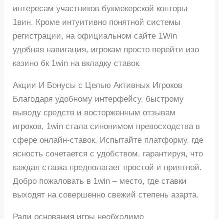
интересам участников букмекерской конторы
1вин. Кроме интуитивно понятной системы
регистрации, на официальном сайте 1Win
удобная навигация, игрокам просто перейти изо
казино бк 1win на вкладку ставок.
Акции И Бонусы с Целью Активных Игроков
Благодаря удобному интерфейсу, быстрому
выводу средств и восторженным отзывам
игроков, 1win стала синонимом превосходства в
сфере онлайн-ставок. Испытайте платформу, где
ясность сочетается с удобством, гарантируя, что
каждая ставка предполагает простой и приятной.
Добро пожаловать в 1win – место, где ставки
выходят на совершенно свежий степень азарта.
Ради основания игры необходимо