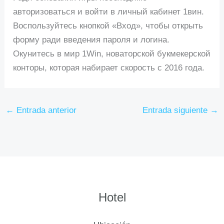
авторизоваться и войти в личный кабинет 1вин.
Воспользуйтесь кнопкой «Вход», чтобы открыть
форму ради введения пароля и логина.
Окунитесь в мир 1Win, новаторской букмекерской
конторы, которая набирает скорость с 2016 года.
←
Entrada anterior
Entrada siguiente
→
Hotel