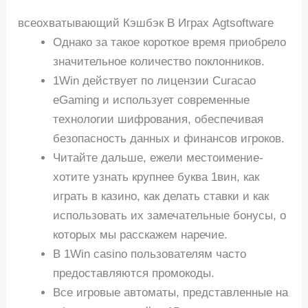
всеохватывающий Кэшбэк В Играх Agtsoftware
Однако за такое короткое время приобрело
значительное количество поклонников.
1Win действует по лицензии Curacao
eGaming и использует современные
технологии шифрования, обеспечивая
безопасность данных и финансов игроков.
Читайте дальше, ежели местоимение-
хотите узнать крупнее буква 1вин, как
играть в казино, как делать ставки и как
использовать их замечательные бонусы, о
которых мы расскажем наречие.
В 1Win casino пользователям часто
предоставляются промокоды.
Все игровые автоматы, представленные на