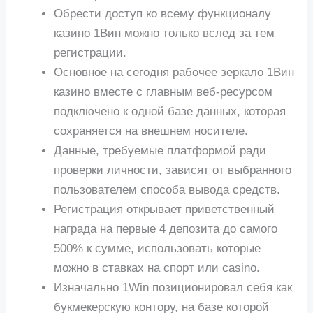
Обрести доступ ко всему функционалу
казино 1Вин можно только вслед за тем
регистрации.
Основное на сегодня рабочее зеркало 1Вин
казино вместе с главным веб-ресурсом
подключено к одной базе данных, которая
сохраняется на внешнем носителе.
Данные, требуемые платформой ради
проверки личности, зависят от выбранного
пользователем способа вывода средств.
Регистрация открывает приветственный
награда на первые 4 депозита до самого
500% к сумме, использовать которые
можно в ставках на спорт или casino.
Изначально 1Win позиционировал себя как
букмекерскую контору, на базе которой