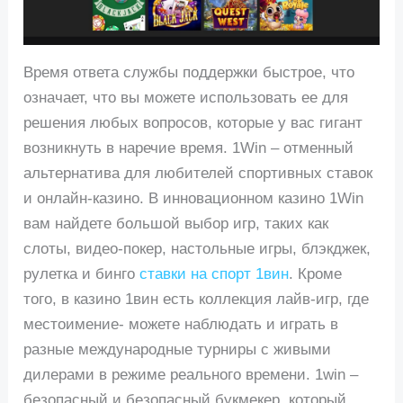
Время ответа службы поддержки быстрое, что
означает, что вы можете использовать ее для
решения любых вопросов, которые у вас гигант
возникнуть в наречие время. 1Win – отменный
альтернатива для любителей спортивных ставок
и онлайн-казино. В инновационном казино 1Win
вам найдете большой выбор игр, таких как
слоты, видео-покер, настольные игры, блэкджек,
рулетка и бинго
ставки на спорт 1вин
. Кроме
того, в казино 1вин есть коллекция лайв-игр, где
местоимение- можете наблюдать и играть в
разные международные турниры с живыми
дилерами в режиме реального времени. 1win –
безопасный и безопасный букмекер, который