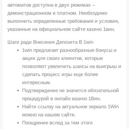
автоматов доступна в двух режимах –
демонстрационном и платном. Необходимо
выполнить определенные требования и условия,
указанные на официальном сайте казино 1вин.
Шаги ради Внесения Депозита В 1win
1win предлагает разнообразные бонусы и
акции для своих клиентов, которые
позволяют увеличить шансы на выигрыш и
сделать процесс игры еще более
интересным.
Подтверждение не значится обязательной
процедурой в онлайн казино 1Вин.
Найти ссылку на актуальное зеркало 1Win
можно на нашем сайте.
Поощрение вслед за тем этого