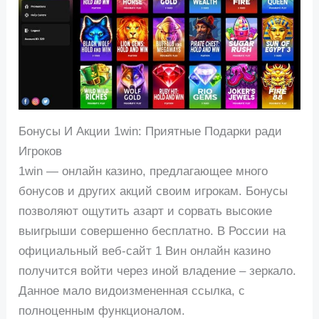
Бонусы И Акции 1win: Приятные Подарки ради
Игроков
1win — онлайн казино, предлагающее много
бонусов и других акций своим игрокам. Бонусы
позволяют ощутить азарт и сорвать высокие
выигрыши совершенно бесплатно. В России на
официальный веб-сайт 1 Вин онлайн казино
получится войти через иной владение – зеркало.
Данное мало видоизмененная ссылка, с
полноценным функционалом.