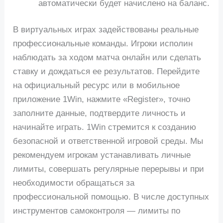
автоматически будет начислено на баланс.
В виртуальных играх задействованы реальные
профессиональные команды. Игроки исполин
наблюдать за ходом матча онлайн или сделать
ставку и дождаться ее результатов. Перейдите
на официальный ресурс или в мобильное
приложение 1Win, нажмите «Register», точно
заполните данные, подтвердите личность и
начинайте играть. 1Win стремится к созданию
безопасной и ответственной игровой среды. Мы
рекомендуем игрокам устанавливать личные
лимиты, совершать регулярные перерывы и при
необходимости обращаться за
профессиональной помощью. В числе доступных
инструментов самоконтроля — лимиты по