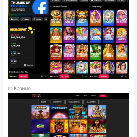
In Казино