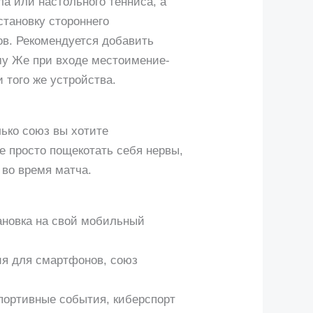
ла или настольного тенниса, а
становку стороннего
ов. Рекомендуется добавить
ому Же при входе местоимение-
 того же устройства.
лько союз вы хотите
е просто пощекотать себя нервы,
 во время матча.
ановка на свой мобильный
ия для смартфонов, союз
портивные события, киберспорт