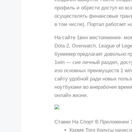
профиль и обрести доступ ко вс
осуществлять финансовые транза
в том числе). Портал работает 
На сайте 1вин местоимение- мож
Dota 2, Overwatch, League of Le
букмекер предлагает довольно п
1win — сие личный раздел, дост
изо основных преимуществ 1 win
сайту удобной ради новых поль
ноутбуками во внерабочее врем
онлайн жизни.
Ставки На Спорт В Приложении 
Кроме Того бонусы начисл