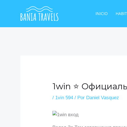
Ir
al
INICIO
HABI
contenido
1win ⭐️ Официал
/
1vin 594
/ Por
Daniel Vasquez