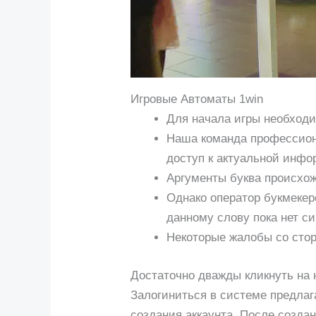
Игровые Автоматы 1win
Для начала игры необходи
Наша команда профессиона
доступ к актуальной инфо
Аргументы буква происхож
Однако оператор букмекер
данному слову пока нет 
Некоторые жалобы со стор
Достаточно дважды кликнуть на 
Залогиниться в системе предлаг
создания аккаунта. После созда