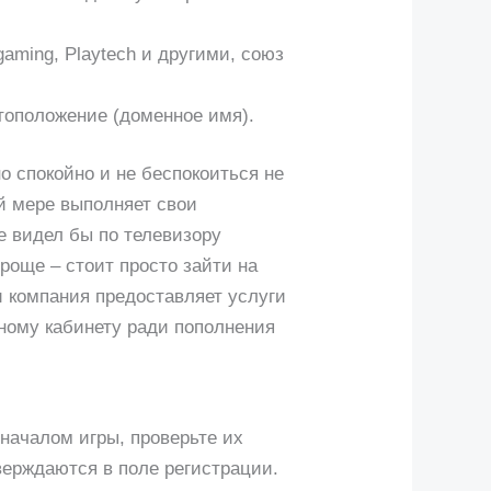
aming, Playtech и другими, союз
тоположение (доменное имя).
 спокойно и не беспокоиться не
й мере выполняет свои
не видел бы по телевизору
роще – стоит просто зайти на
и компания предоставляет услуги
чному кабинету ради пополнения
началом игры, проверьте их
верждаются в поле регистрации.