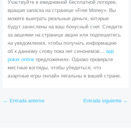
Участвуйте в ежедневной бесплатной лотерее,
вращая запаска на странице «Free Money». Вы
можете выиграть реальные деньги, которые
будут зачислены на ваш бонусный счет. Следите
за акциями на странице акции или подпишитесь
на уведомления, чтобы получать информацию
об к данному слову пока нет синонимов…
app
poker online
предложениях. Однако проверьте
местные взгляды, чтобы убедиться, что
азартные игры онлайн легальны в вашей стране.
←
Entrada anterior
Entrada siguiente
→