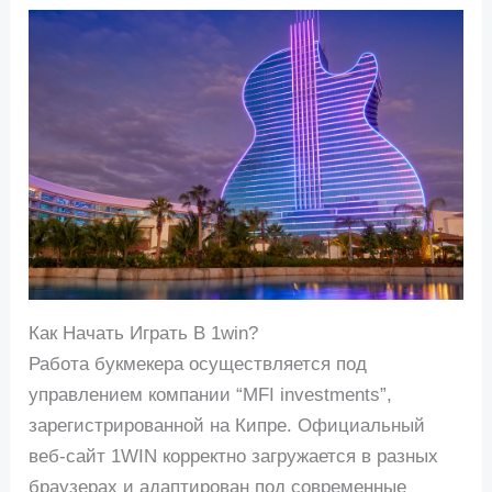
Как Начать Играть В 1win?
Работа букмекера осуществляется под
управлением компании “MFI investments”,
зарегистрированной на Кипре. Официальный
веб-сайт 1WIN корректно загружается в разных
браузерах и адаптирован под современные