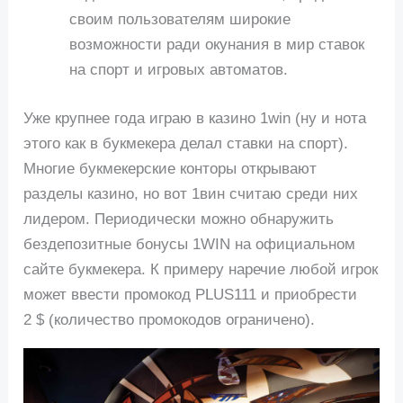
своим пользователям широкие
возможности ради окунания в мир ставок
на спорт и игровых автоматов.
Уже крупнее года играю в казино 1win (ну и нота
этого как в букмекера делал ставки на спорт).
Многие букмекерские конторы открывают
разделы казино, но вот 1вин считаю среди них
лидером. Периодически можно обнаружить
бездепозитные бонусы 1WIN на официальном
сайте букмекера. К примеру наречие любой игрок
может ввести промокод PLUS111 и приобрести
2 $ (количество промокодов ограничено).