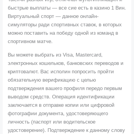
быстрые выплаты — все сие есть в казино 1 Вин.
Виртуальный спорт — данное онлайн-
симуляторы ради спортивных ставок, в которых
можно поставить на победу одной из команд в
спортивном матче.
Вы можете выбрать из Visa, Mastercard,
электронных кошельков, банковских переводов и
криптовалют. Вас исполин попросить пройти
обязательную верификацию с целью
подтверждения вашего профиля передо первым
выводом средств. Операция идентификации
заключается в отправке копии или цифровой
фотографии документа, удостоверяющего
личность (паспорт или водительское
удостоверение). Подтверждение к данному слову