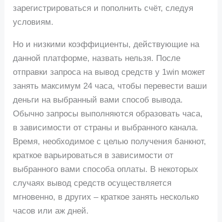
зарег͏и͏стрироваться и пополнить счёт, следуя
условиям.
Но и низкими коэффициенты, действующие на
данной платформе, назвать нельзя. После
отправки запроса на вывод средств у 1win может
занять максимум 24 часа, чтобы перевести ваши
деньги на выбранный вами способ вывода.
Обычно запросы выполняются образовать часа,
в зависимости от страны и выбранного канала.
Время, необходимое с целью получения банкнот,
краткое варьироваться в зависимости от
выбранного вами способа оплаты. В некоторых
случаях вывод средств осуществляется
мгновенно, в других – краткое занять несколько
часов или аж дней.