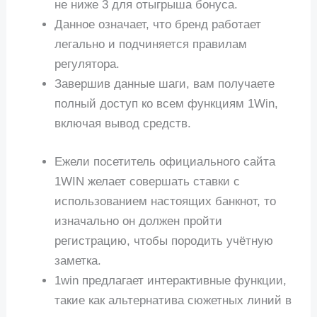
не ниже 3 для отыгрыша бонуса.
Данное означает, что бренд работает
легально и подчиняется правилам
регулятора.
Завершив данные шаги, вам получаете
полный доступ ко всем функциям 1Win,
включая вывод средств.
Ежели посетитель официального сайта
1WIN желает совершать ставки с
использованием настоящих банкнот, то
изначально он должен пройти
регистрацию, чтобы породить учётную
заметка.
1win предлагает интерактивные функции,
такие как альтернатива сюжетных линий в