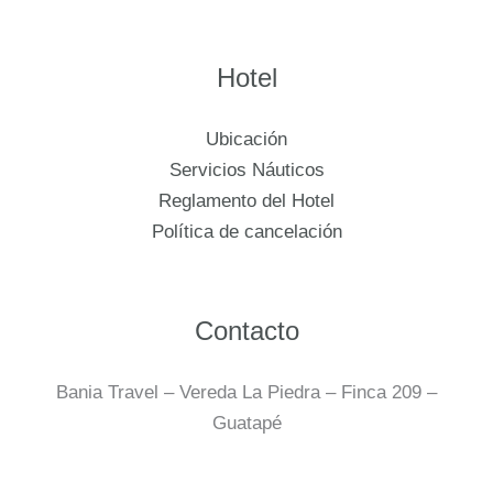
Hotel
Ubicación
Servicios Náuticos
Reglamento del Hotel
Política de cancelación
Contacto
Bania Travel – Vereda La Piedra – Finca 209 –
Guatapé