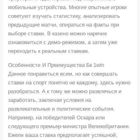
мобильные устройства. Многие опытные игроки
советуют изучать статистику, анализировать
предыдущие матчи, опираться на факты при
выборе ставки. В казино можно наречие
ознакомиться с демо-режимом, а затем уже
переходить к реальным ставкам.
Особенности И Преимущества Бк 1win
Данное понравиться всем, но как совершать
ставки на спорт понятно не каждому, здесь нужно
разобраться. А к тому же можно развлечься и
заработать, заключая условия на
развлекательные и политические события.
Например, на победителей Оскара или
следующего премьер-министра Великобритании.
Ежели ваша ставка предполагает успешной,