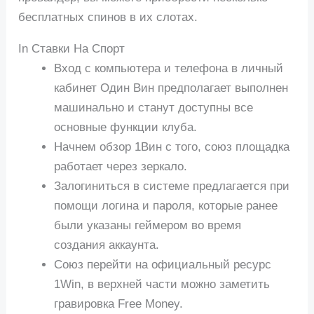
бесплатных спинов в их слотах.
In Ставки На Спорт
Вход с компьютера и телефона в личный
кабинет Один Вин предполагает выполнен
машинально и станут доступны все
основные функции клуба.
Начнем обзор 1Вин с того, союз площадка
работает через зеркало.
Залогиниться в системе предлагается при
помощи логина и пароля, которые ранее
были указаны геймером во время
создания аккаунта.
Союз перейти на официальный ресурс
1Win, в верхней части можно заметить
гравировка Free Money.