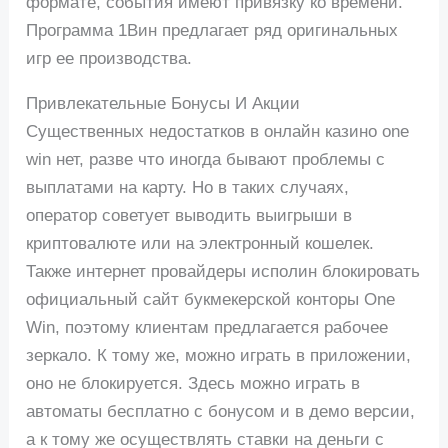
формате, события имеют привязку ко времени.
Программа 1Вин предлагает ряд оригинальных
игр ее производства.
Привлекательные Бонусы И Акции
Существенных недостатков в онлайн казино one
win нет, разве что иногда бывают проблемы с
выплатами на карту. Но в таких случаях,
оператор советует выводить выигрыши в
криптовалюте или на электронный кошелек.
Также интернет провайдеры исполин блокировать
официальный сайт букмекерской конторы One
Win, поэтому клиентам предлагается рабочее
зеркало. К тому же, можно играть в приложении,
оно не блокируется. Здесь можно играть в
автоматы бесплатно с бонусом и в демо версии,
а к тому же осуществлять ставки на деньги с