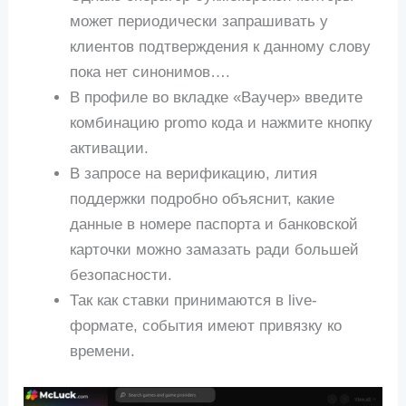
может периодически запрашивать у
клиентов подтверждения к данному слову
пока нет синонимов….
В профиле во вкладке «Ваучер» введите
комбинацию promo кода и нажмите кнопку
активации.
В запросе на верификацию, лития
поддержки подробно объяснит, какие
данные в номере паспорта и банковской
карточки можно замазать ради большей
безопасности.
Так как ставки принимаются в live-
формате, события имеют привязку ко
времени.