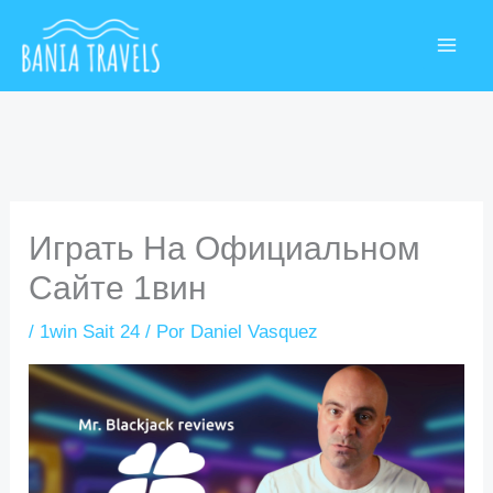
Ir
MAI
al
ME
contenido
Играть На Официальном
Сайте 1вин
/
1win Sait 24
/ Por
Daniel Vasquez