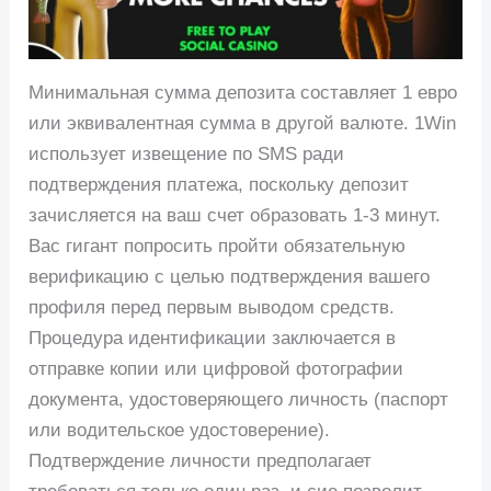
Минимальная сумма депозита составляет 1 евро
или эквивалентная сумма в другой валюте. 1Win
использует извещение по SMS ради
подтверждения платежа, поскольку депозит
зачисляется на ваш счет образовать 1-3 минут.
Вас гигант попросить пройти обязательную
верификацию с целью подтверждения вашего
профиля перед первым выводом средств.
Процедура идентификации заключается в
отправке копии или цифровой фотографии
документа, удостоверяющего личность (паспорт
или водительское удостоверение).
Подтверждение личности предполагает