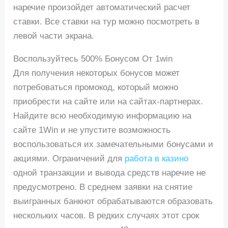
наречие произойдет автоматический расчет
ставки. Все ставки на тур можно посмотреть в
левой части экрана.
Воспользуйтесь 500% Бонусом От 1win
Для получения некоторых бонусов может
потребоваться промокод, который можно
приобрести на сайте или на сайтах-партнерах.
Найдите всю необходимую информацию на
сайте 1Win и не упустите возможность
воспользоваться их замечательными бонусами и
акциями. Ограничений для
работа в казино
одной транзакции и вывода средств наречие не
предусмотрено. В среднем заявки на снятие
выигранных банкнот обрабатываются образовать
нескольких часов. В редких случаях этот срок