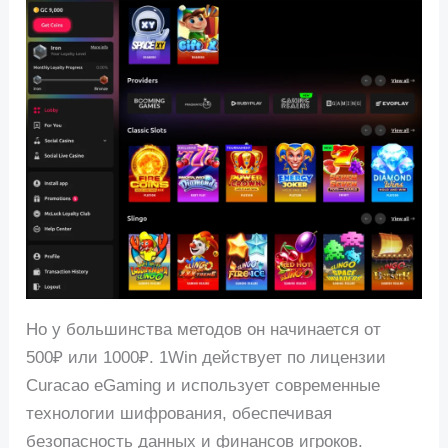
Но у большинства методов он начинается от
500₽ или 1000₽. 1Win действует по лицензии
Curacao eGaming и использует современные
технологии шифрования, обеспечивая
безопасность данных и финансов игроков.