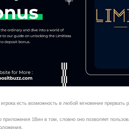
 игрока есть возможность в любой мгновение прервать р
приложения 1Вин в том, словно оно позволяет пользова
положения.