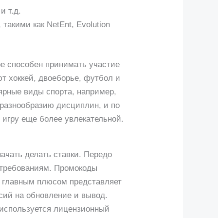
и т.д.
акими как NetEnt, Evolution
ре способен принимать участие
ют хоккей, двоеборье, футбол и
ярные виды спорта, например,
о разнообразию дисциплин, и по
 игру еще более увлекательной.
ачать делать ставки. Передо
 требованиям. Промокоды
Ф главным плюсом представляет
сий на обновление и вывод.
 используется лицензионный