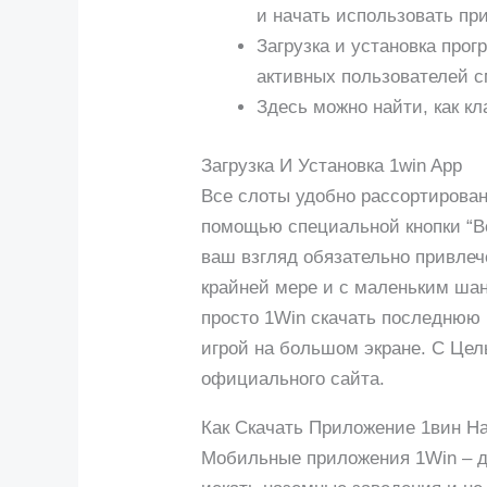
и начать использовать пр
Загрузка и установка про
активных пользователей 
Здесь можно найти, как кл
Загрузка И Установка 1win App
Все слоты удобно рассортирован
помощью специальной кнопки “Во
ваш взгляд обязательно привлеч
крайней мере и с маленьким шан
просто 1Win скачать последнюю 
игрой на большом экране. С Цел
официального сайта.
Как Скачать Приложение 1вин На 
Мобильные приложения 1Win – д