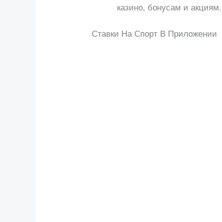
казино, бонусам и акциям.
Ставки На Спорт В Приложении