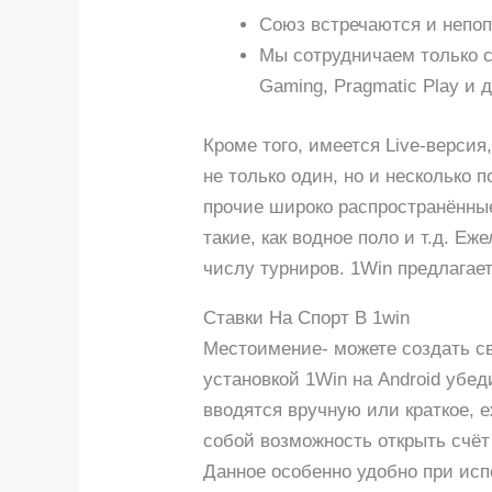
Союз встречаются и непопу
Мы сотрудничаем только с
Gaming, Pragmatic Play и 
Кроме того, имеется Live-верси
не только один, но и несколько
прочие широко распространённы
такие, как водное поло и т.д. Е
числу турниров. 1Win предлагае
Ставки На Спорт В 1win
Местоимение- можете создать св
установкой 1Win на Android уб
вводятся вручную или краткое, 
собой возможность открыть счёт
Данное особенно удобно при ис