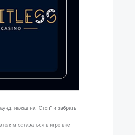
аунд, нажав на “Стоп” и забрать
телям оставаться в игре вне