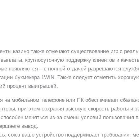
енты казино также отмечают существование игр с реал
 выплаты, круглосуточную поддержку клиентов и качес
торые появляются – с полной отдачей разрешаются служ
ации букмекера 1WIN. Также следует отметить хорошую
ий процент выигрышей.
я на мобильном телефоне или ПК обеспечивает сбалан
нторы, при этом сохраняя высокую скорость работы и 
 способен меняться из-за смены условий пользования п
ершаете вывод.
есь, союз ваше устройство поддерживает требования, ме