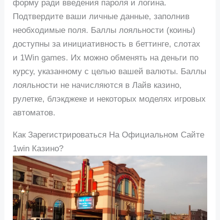
форму ради введения пароля и логина.
Подтвердите ваши личные данные, заполнив
необходимые поля. Баллы лояльности (коины)
доступны за инициативность в беттинге, слотах
и 1Win games. Их можно обменять на деньги по
курсу, указанному с целью вашей валюты. Баллы
лояльности не начисляются в Лайв казино,
рулетке, блэкджеке и некоторых моделях игровых
автоматов.
Как Зарегистрироваться На Официальном Сайте
1win Казино?