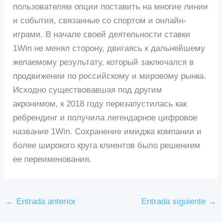
пользователям опции поставить на многие линии
и события, связанные со спортом и онлайн-
играми. В начале своей деятельности ставки
1Win не менял сторону, двигаясь к дальнейшему
желаемому результату, который заключался в
продвижении по российскому и мировому рынка.
Исходно существовавшая под другим
акронимом, к 2018 году перезапустилась как
ребрендинг и получила легендарное цифровое
название 1Win. Сохранение имиджа компании и
более широкого круга клиентов было решением
ее переименования.
←
Entrada anterior
Entrada siguiente
→