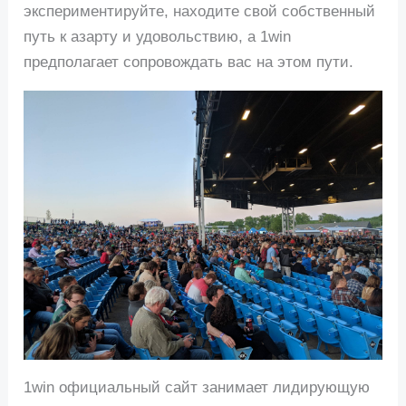
экспериментируйте, находите свой собственный
путь к азарту и удовольствию, а 1win
предполагает сопровождать вас на этом пути.
1win официальный сайт занимает лидирующую