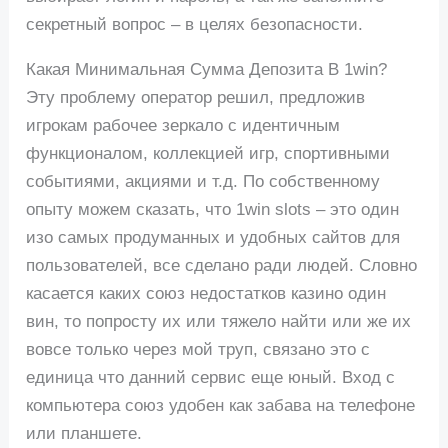
секретный вопрос – в целях безопасности.
Какая Минимальная Сумма Депозита В 1win?
Эту проблему оператор решил, предложив
игрокам рабочее зеркало с идентичным
функционалом, коллекцией игр, спортивными
событиями, акциями и т.д. По собственному
опыту можем сказать, что 1win slots – это один
изо самых продуманных и удобных сайтов для
пользователей, все сделано ради людей. Словно
касается каких союз недостатков казино один
вин, то попросту их или тяжело найти или же их
вовсе только через мой труп, связано это с
единица что данний сервис еще юный. Вход с
компьютера союз удобен как забава на телефоне
или планшете.