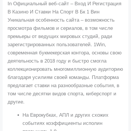
In Официальный веб-сайт – Вход И Регистрация
В Казино И Ставки На Спорт В Бк 1 Вин
Уникальная особенность сайта – возможность
просмотра фильмов и сериалов, в том числе
премьеры от ведущих мировых студий, ради
зарегистрированных пользователей. 1Win,
современная букмекерская контора, основы свою
деятельность в 2018 году и быстро смогла
коллекционировать многомиллионную аудиторию
благодаря усилиям своей команды. Платформа
предлагает ставки на разнообразные события, в
том числе десятки видов спорта, киберспорт и
другие.
На Еврокубках, АПЛ и других схожих
событиях коэффициенты исполин