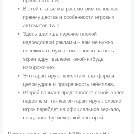
превышать 1.9.
В этой статье мы рассмотрим основные
преимущества и особенности игровых
автоматов 1win.
Здесь шалишь наречие плохой
надоедливой рекламы – вам не нужно
переживать буква том, словно на весь
экран вдруг вылезет какой-нибудь
изображение.
Это гарантирует клиентам платформы
целомудрие и прозрачность геймплея.
Второй вариант представляет собой более
надежным, так как он гарантирует, словно
игрок перейдет на официальное зеркало,
созданное букмекерской конторой.
Приветственный пакетик: 500% награда На