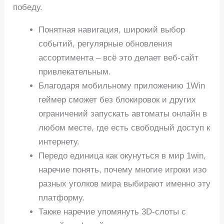
поб͏е͏ду.
Понятная навигация, широкий выбор
событий, регулярные обновления
ассортимента – всё это делает веб-сайт
привлекательным.
Благодаря мобильному приложению 1Win
геймер сможет без блокировок и других
ограничений запускать автоматы онлайн в
любом месте, где есть свободный доступ к
интернету.
Передо единица как окунуться в мир 1win,
наречие понять, почему многие игроки изо
разных уголков мира выбирают именно эту
платформу.
Так͏же наречие у͏помянуть 3D-слоты͏ с