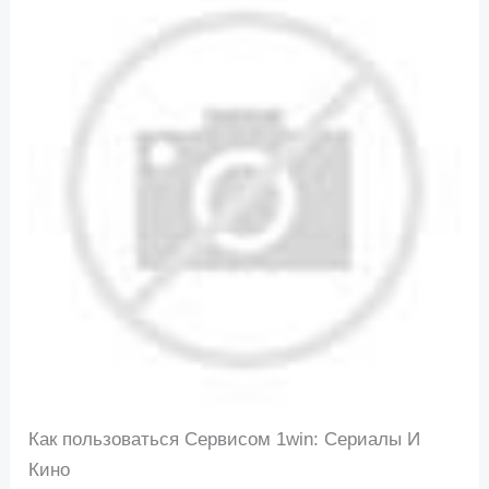
Как пользоваться Сервисом 1win: Сериалы И
Кино