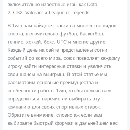
включительно известные игры как Dota
2, CS2, Valorant и League of Legends.
В 1win вам найдете ставки на множество видов
спорта, включительно футбол, баскетбол,
теннис, хоккей, бокс, UFC и многие другие.
Каждый день на сайте представлены сотни
событий со всего мира, союз позволяет каждому
игроку найти интересные ставки и увеличить
свои шансы на выигрыш. В этой статье мы
рассмотрим основные преимущества и
особенности работы 1win, чтобы помочь вам
определиться, наречие ли выбирать эту
компанию для своих спортивных ставок.
Обратите внимание, словно аж если вам
выбираете быстрый формат, в дальнейшем вас