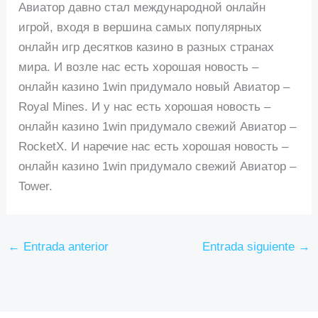
Авиатор давно стал международной онлайн
игрой, входя в вершина самых популярных
онлайн игр десятков казино в разных странах
мира. И возле нас есть хорошая новость –
онлайн казино 1win придумало новый Авиатор –
Royal Mines. И у нас есть хорошая новость –
онлайн казино 1win придумало свежий Авиатор –
RocketX. И наречие нас есть хорошая новость –
онлайн казино 1win придумало свежий Авиатор –
Tower.
←
Entrada anterior
Entrada siguiente
→