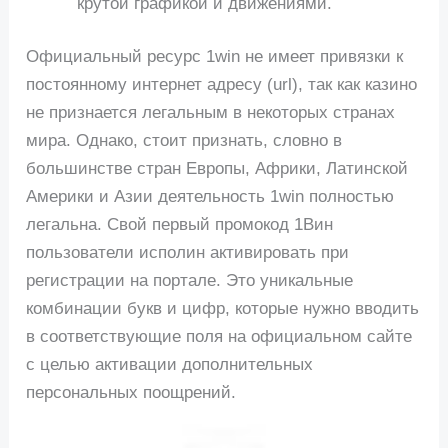
крутой графикой и движениями.
Официальный ресурс 1win не имеет привязки к
постоянному интернет адресу (url), так как казино
не признается легальным в некоторых странах
мира. Однако, стоит признать, словно в
большинстве стран Европы, Африки, Латинской
Америки и Азии деятельность 1win полностью
легальна. Свой первый промокод 1Вин
пользователи исполин активировать при
регистрации на портале. Это уникальные
комбинации букв и цифр, которые нужно вводить
в соответствующие поля на официальном сайте
с целью активации дополнительных
персональных поощрений.