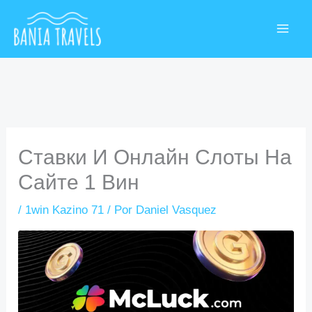
Ir
MAI
al
ME
contenido
Ставки И Онлайн Слоты На
Сайте 1 Вин
/
1win Kazino 71
/ Por
Daniel Vasquez