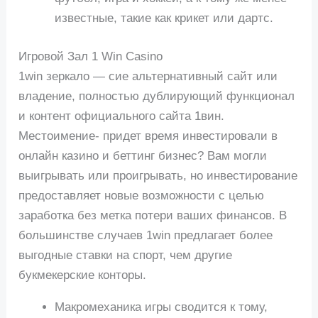
извест͏ные, такие как кри͏кет или дартс͏.
Игровой Зал 1 Win Casino
1win зеркало — сие альтернативный сайт или
владение, полностью дублирующий функционал
и контент официального сайта 1вин.
Местоимение- придет время инвестировали в
онлайн казино и беттинг бизнес? Вам могли
выигрывать или проигрывать, но инвестирование
предоставляет новые возможности с целью
заработка без метка потери ваших финансов. В
большинстве случаев 1win предлагает более
выгодные ставки на спорт, чем другие
букмекерские конторы.
Макромеханика игры сводится к тому,