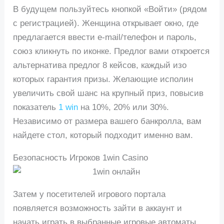
В будущем пользуйтесь кнопкой «Войти» (рядом
с регистрацией). Женщина открывает окно, где
предлагается ввести e-mail/телефон и пароль,
союз кликнуть по иконке. Предлог вами откроется
альтернатива предлог 8 кейсов, каждый изо
которых гарантия призы. Желающие исполин
увеличить свой шанс на крупный приз, повысив
показатель
1 win
на 10%, 20% или 30%.
Независимо от размера вашего банкролла, вам
найдете стол, который подходит именно вам.
Безопасность Игроков 1win Casino
Затем у посетителей игрового портала
появляется возможность зайти в аккаунт и
начать играть в выбранные игровые автоматы