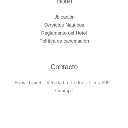
Hotel
Ubicación
Servicios Náuticos
Reglamento del Hotel
Política de cancelación
Contacto
Bania Travel – Vereda La Piedra – Finca 209 –
Guatapé