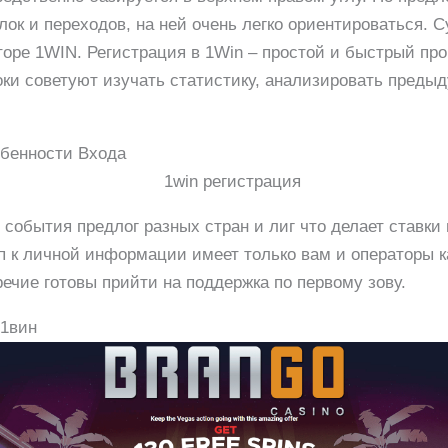
лок и переходов, на ней очень легко ориентироваться. 
торе 1WIN. Регистрация в 1Win – простой и быстрый про
оки советуют изучать статистику, анализировать преды
обенности Входа
обытия предлог разных стран и лиг что дела͏ет ставк͏и на
п к личной информации имеет только вам и операторы 
чие готовы прийти на поддержка по первому зову.
 1вин