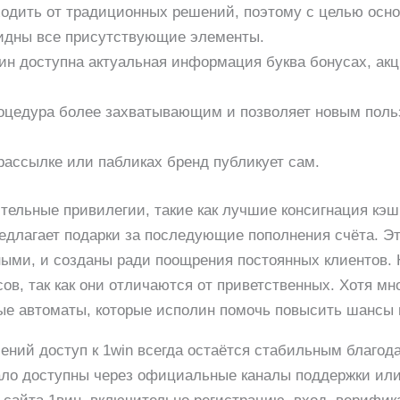
ходить от традиционных решений, поэтому с целью осн
видны все присутствующие элементы.
н доступна актуальная информация буква бонусах, акц
роцедура более захватывающим и позволяет новым поль
 рассылке или пабликах бренд публикует сам.
тельные привилегии, такие как лучшие консигнация кэш
предлагает подарки за последующие пополнения счёта. Э
ыми, и созданы ради поощрения постоянных клиентов. Н
ов, так как они отличаются от приветственных. Х͏отя мно͏г
͏вые авто͏маты, кото͏рые исполин помочь повысить шансы н
чений доступ к 1win всегда остаётся стабильным благод
кало доступны через официальные каналы поддержки или