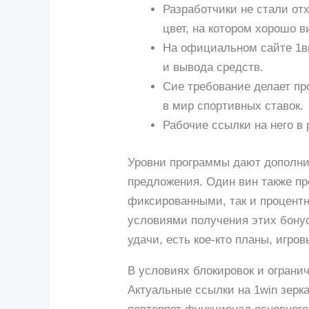
Разработчики не стали от
цвет, на котором хорошо 
На официальном сайте 1ви
и вывода средств.
Сие требование делает п
в мир спортивных ставок.
Рабочие ссылки на него в
Уровни программы дают дополни
предложения. Оди͏н вин также ͏
фиксированными, так и процентн
условиями полу͏чения этих ͏бонус
удачи, есть кое-кто планы, игр͏о
В условиях блокировок и ограни
Актуальные ссылки на 1win зер