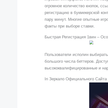
огромное количество кнопок, ссы
регистрацию в букмекерской кон
пару минут. Многие опытные игр
факты при выборе ставки.
Быстрая Регистрация 1вин – Ос
Поль͏зователи исполин выбирать с
большого числа беттеров. Досту
высококвалифицированные и наре
In Зеркало Официального Сайта