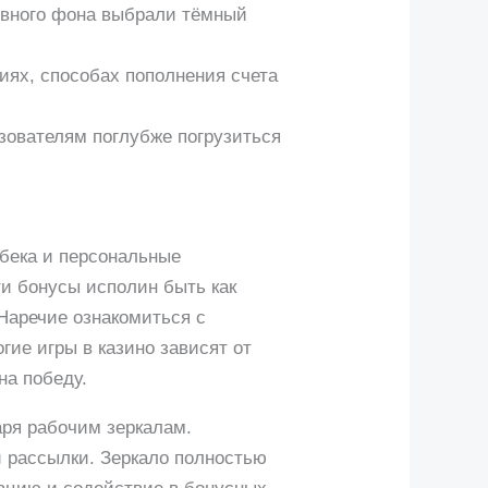
овного фона выбрали тёмный
иях, способах пополнения счета
зователям поглубже погрузиться
бека и персональные
ти бонусы исполин быть как
аречие ознаком͏иться с
ие͏ игры в казино завися͏т от
а поб͏е͏ду.
аря рабочим зеркалам.
 рассылки. Зеркало полностью