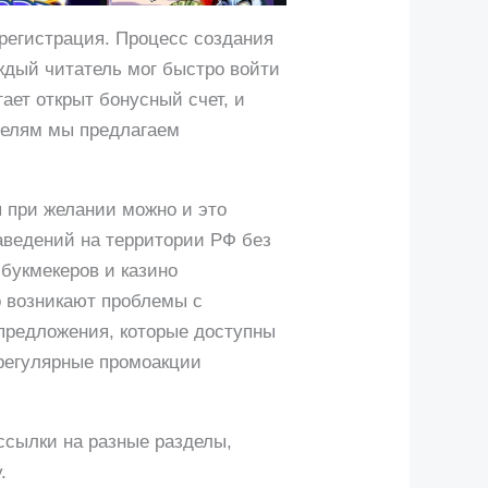
 регистрация. Процесс создания
ждый читатель мог быстро войти
ает открыт бонусный счет, и
ателям мы предлагаем
 при желании можно и это
аведений на территории РФ без
 букмекеров и казино
о возникают проблемы с
предложения, которые доступны
 регулярные промоакции
ссылки на разные разделы,
.