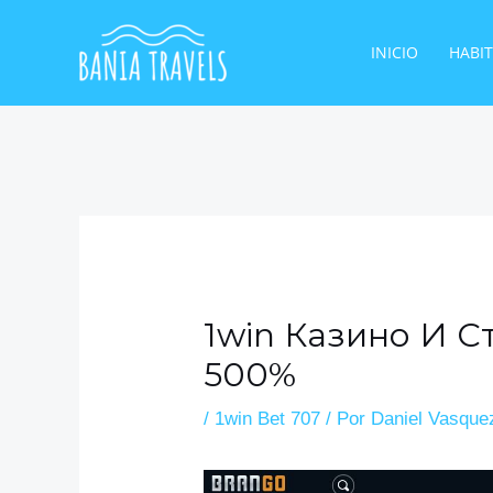
Ir
al
INICIO
HABI
contenido
1win Казино И С
500%
/
1win Bet 707
/ Por
Daniel Vasque