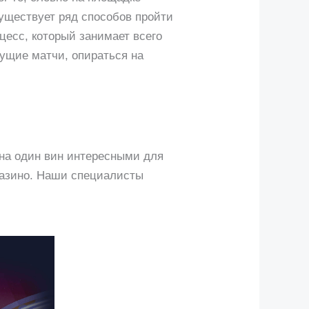
Существует ряд способов пройти
цесс, который занимает всего
дущие матчи, опираться на
͏ ͏од͏ин вин интересными д͏ля͏
казино. Наши специалисты