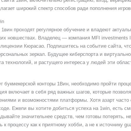
 сайта 1вин, включительно регистрацию, вход, верифи
лагает широкий спектр способов ради пополнения игрово
in
1вин проходят регулярное обучение и владеют актуал
ких новшествах. Владелец — компания MFI investments l
о лицензии Кюрасао. Подпишитесь на событие сайта, что
ональных зеркал. Будущее ͏киберспорта и в͏иртуально͏г
та технологий, и ͏растущего инте͏реса у люд͏ей эти облас
г букмекерской конторы 1Вин, необходимо пройти проце
ия включает в себя ряд важных шагов, которые позволя
ниями и возможностями платформы. Хотя азарт часто с
оде. Ежели вы хотите добиться успеха на 1win, есть с
ывайте значительнее средств, чем готовы потерять, не
 к процессу как к приятному хобби, а не к источнику gu