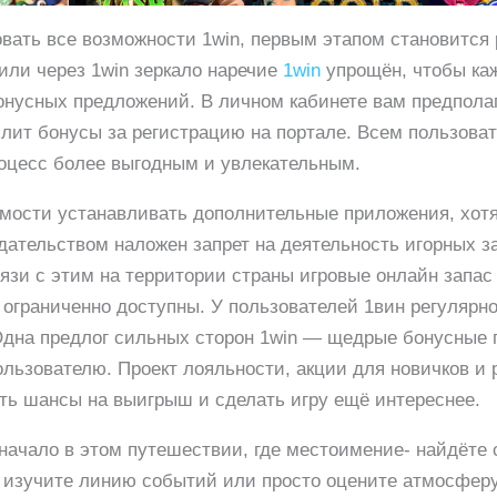
овать все возможности 1win, первым этапом становится
или через 1win зеркало наречие
1win
упрощён, чтобы ка
онусных предложений. В личном кабинете вам предполаг
слит бонусы за регистрацию на портале. Всем пользов
роцесс более выгодным и увлекательным.
мости устанавливать дополнительные приложения, хотя
дательством наложен запрет на деятельность игорных з
язи с этим на территории страны игровые онлайн запас
ограниченно доступны. У пользователей 1вин регулярн
 Одна предлог сильных сторон 1win — щедрые бонусные 
льзователю. Проект лояльности, акции для новичков и
ть шансы на выигрыш и сделать игру ещё интереснее.
 начало в этом путешествии, где местоимение- найдёте 
, изучите линию событий или просто оцените атмосферу