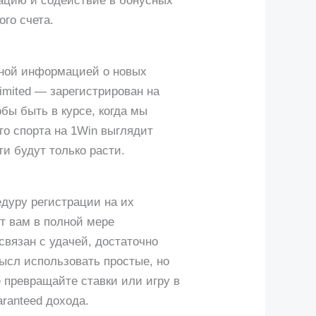
кацию и содействие в бонусных
го счета.
ьной информацией о новых
imited — зарегистрирован на
бы быть в курсе, когда мы
о спо͏рта на 1Win выглядит
ти буд͏ут только расти.
дуру регистрации на их
т вам в полной мере
вязан с удачей, достаточно
мысл использовать простые, но
 превращайте ставки или игру в
aranteed дохода.