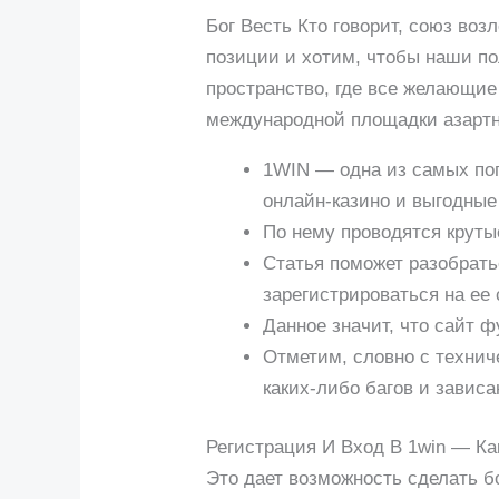
Бог Весть Кто говорит, союз во
позиции и хотим, чтобы наши по
пространство, где все желающие
международной площадки азартн
1WIN — одна из самых по
онлайн-казино и выгодные
По нему проводятся круты
Статья поможет разобрать
зарегистрироваться на ее 
Данное значит, что сайт ф
Отметим, словно с технич
каких-либо багов и зависа
Регистрация И Вход В 1win — Ка
Это дает возможность сделать 