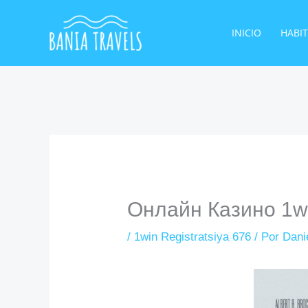
Ir
al
INICIO
HABI
contenido
Онлайн Казино 1w
/
1win Registratsiya 676
/ Por
Dani