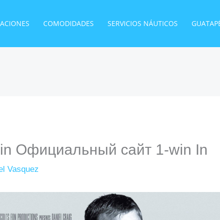
TACIONES
COMODIDADES
SERVICIOS NÁUTICOS
GUATAP
in Официальный сайт 1-win In
el Vasquez