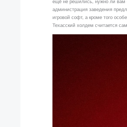
ещё не решились, нужно ли вам 
администрация заведения предл
игровой софт, а кроме того осо
Техасский холдем считается са