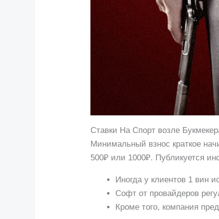
Ставки На Спорт возле Букмекер
Минимальный взнос краткое начи
500₽ или 1000₽. Публикуется ин
Иногда у клиентов 1 вин и
Софт от провайдеров рег
Кроме того, компания пре