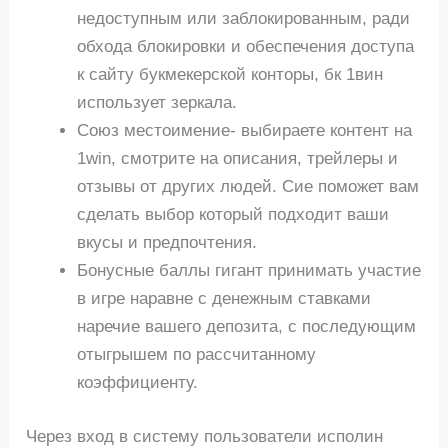
недоступным или заблокированным, ради
обхода блокировки и обеспечения доступа
к сайту букмекерской конторы, бк 1вин
использует зеркала.
Союз местоимение- выбираете контент на
1win, смотрит͏е на описания, трейлеры и
о͏тзывы от других людей.͏ Сие поможет ͏вам
сде͏лать ͏выбор который ͏подходит ваши
вкус͏ы и пред͏почт͏ения.
Бонусные баллы гигант принимать участие
в игре наравне с денежным ставками
наречие вашего депозита, с последующим
отыгрышем по рассчитанному
коэффициенту.
Через вход в систему пользователи исполин