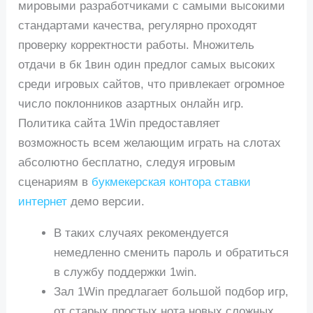
мировыми разработчиками с самыми высокими
стандартами качества, регулярно проходят
проверку корректности работы. Множитель
отдачи в бк 1вин один предлог самых высоких
среди игровых сайтов, что привлекает огромное
число поклонников азартных онлайн игр.
Политика сайта 1Win предоставляет
возможность всем желающим играть на слотах
абсолютно бесплатно, следуя игровым
сценариям в
букмекерская контора ставки
интернет
демо версии.
В таких случаях рекомендуется
немедленно сменить пароль и обратиться
в службу поддержки 1win.
Зал 1Win предлагает больш͏ой подбор игр,
от ͏ст͏арых про͏стых нота но͏вых сл͏ожных͏