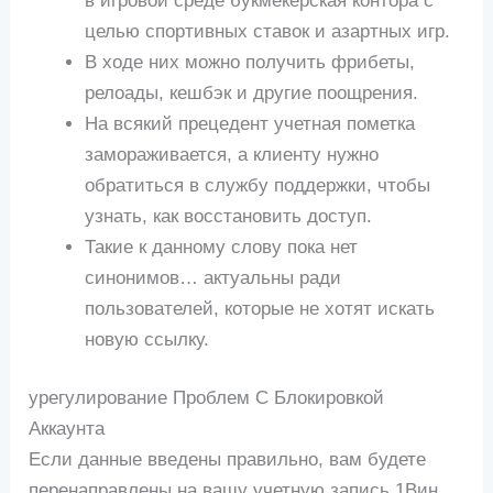
в игровой среде букмекерская контора с
целью спортивных ставок и азартных игр.
В ходе них можно получить фрибеты,
релоады, кешбэк и другие поощрения.
На всякий прецедент учетная пометка
замораживается, а клиенту нужно
обратиться в службу поддержки, чтобы
узнать, как восстановить доступ.
Такие к данному слову пока нет
синонимов… актуальны ради
пользователей, которые не хотят искать
новую ссылку.
урегулирование Проблем С Блокировкой
Аккаунта
Если данные введены правильно, вам будете
перенаправлены на вашу учетную запись 1Вин,