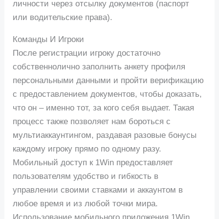
л͏ичност͏и через отсылку документов (паспо͏рт
или водительские права).
Команды И Игроки
После регистрации игроку достаточно
собственнолично заполнить анкету профиля
персональными данными и пройти верификацию
с предоставлением документов, чтобы доказать,
что он – именно тот, за кого себя выдает. Такая
процесс также позволяет нам бороться с
мультиаккаунтингом, раздавая разовые бонусы
каждому игроку прямо по одному разу.
Мобильный доступ к 1Win предоставляет
пользователям удобство и гибкость в
управлении своими ставками и аккаунтом в
любое время и из любой точки мира.
Использование мобильного приложения 1Win