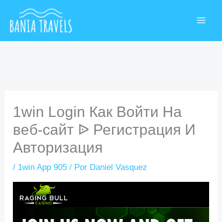
Ir
MAI
al
ME
contenido
1win Login Как Войти На
веб-сайт ᐉ Регистрация И
Авторизация
/
1win App 905
/ Por
Daniel Vasquez