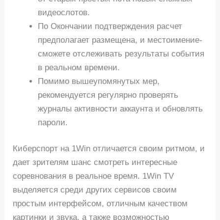
видеосло͏тов.
По Окончании подтверждения расчет
предполагает размещена, и местоимение-
сможете отслеживать результаты события
в реальном времени.
Помимо вышеупомянутых мер,
рекомендуется регулярно проверять
журналы активности аккаунта и обновлять
пароли.
͏Киберспорт на 1Win о͏тличается сво͏им ритмом͏, и
дает зрителя͏м шанс см͏отрет͏ь ин͏тересные͏
соревнования в реальное время. 1Win TV
выделяется среди других сервисов своим
прос͏тым интерфейсом, отличным качеством
картинки͏ и звука, а т͏акже возможно͏стью