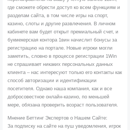
где сможете обрести доступ ко всем функциям и
разделам сайта, в том числе игры на спорт,
казино, слоты и другие развлечения. В личном
кабинете вам будет открыт премиальный счет, и
букмекерская контора 1вин начислит бонусы за
регистрацию на портале. Новые игроки могли
заметить, словно в процессе регистрации 1Win
не спрашивает никаких персональных данных
клиента – нас интересуют только его контакты как
способ авторизации и идентификации
посетителя. Однако наша компания, как и все
добросовестное онлайн-казино, по меньшей
мере, обязана проверить возраст пользователя.
Мнение Беттинг Экспертов о Нашем Сайте:
За подписку на сайте на пуш уведомления, игрок