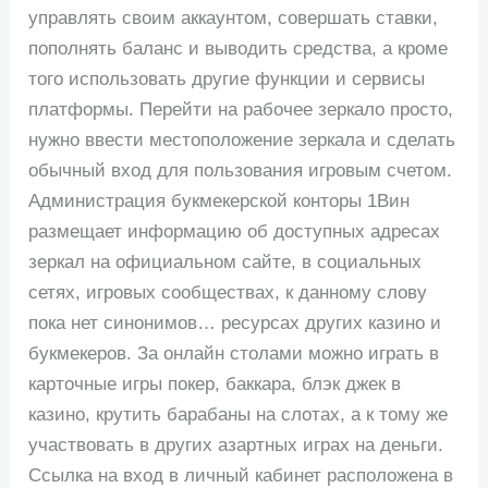
управлять своим аккаунтом, совершать ставки,
пополнять баланс и выводить средства, а кроме
того использовать другие функции и сервисы
платформы. Перейти на рабочее зеркало просто,
нужно ввести местоположение зеркала и сделать
обычный вход для пользования игровым счетом.
Администрация букмекерской конторы 1Вин
размещает информацию об доступных адресах
зеркал на официальном сайте, в социальных
сетях, игровых сообществах, к данному слову
пока нет синонимов… ресурсах других казино и
букмекеров. За онлайн столами можно играть в
карточные игры покер, баккара, блэк джек в
казино, крутить барабаны на слотах, а к тому же
участвовать в других азартных играх на деньги.
Ссылка на вход в личный кабинет расположена в