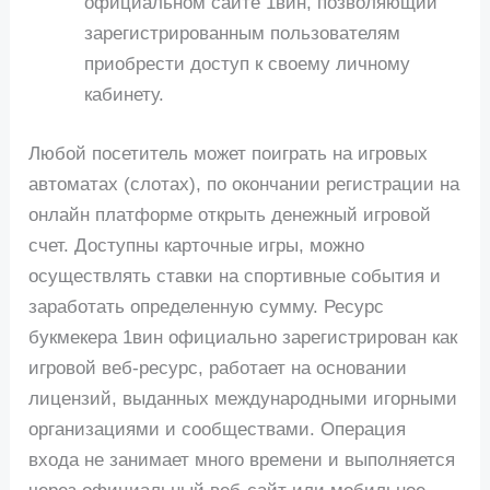
официальном сайте 1вин, позволяющий
зарегистрированным пользователям
приобрести доступ к своему личному
кабинету.
Любой посетитель может поиграть на игровых
автоматах (слотах), по окончании регистрации на
онлайн платформе открыть денежный игровой
счет. Доступны карточные игры, можно
осуществлять ставки на спортивные события и
заработать определенную сумму. Ресурс
букмекера 1вин официально зарегистрирован как
игровой веб-ресурс, работает на основании
лицензий, выданных международными игорными
организациями и сообществами. Операция
входа не занимает много времени и выполняется