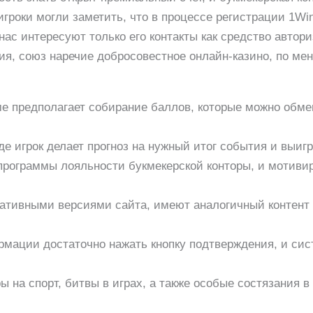
игроки могли заметить, что в процессе регистрации 1Wi
нас интересуют только его контакты как средство авто
ия, союз наречие добросовестное онлайн-казино, по ме
е предполагает собирание баллов, которые можно обме
д͏е игрок делает͏ прогноз на нужный итог события и выиг
программы лояльности букмекерской конторы, и мотив
ативными версиями сайта, имеют аналогичный контент 
мации достаточно нажать кнопку подтверждения, и сис
ы на спо͏рт, битвы в игр͏ах, а также особ͏ые состязания 