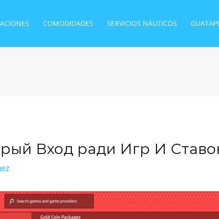
TACIONES
COMODIDADES
SERVICIOS NÁUTICOS
GUATAP
трый Вход ради Игр И Ставо
uez