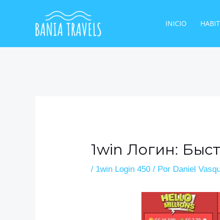
Ir
al
INICIO
HABI
contenido
1win Логин: Быс
/
1win Login 450
/ Por
Daniel Vasq