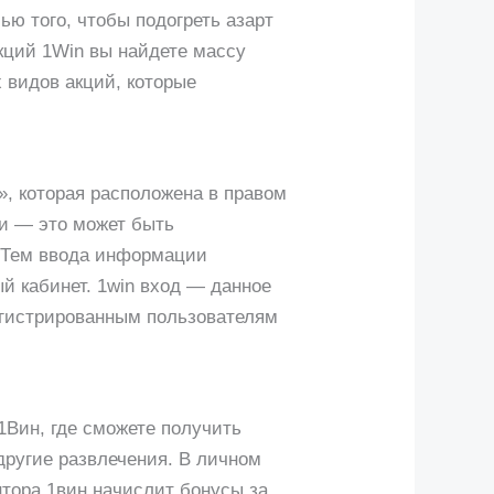
ью того, чтобы подогреть азарт
акций 1Win вы найдете массу
 видов акций, которые
», которая расположена в правом
ии — это может быть
а Тем ввода информации
й кабинет. 1win вход — данное
гистрированным пользователям
1Вин, где сможете получить
 другие развлечения. В личном
нтора 1вин начислит бонусы за