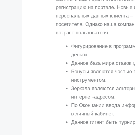
регистрацию на портале. Новые 
персональных данных клиента – 
посетителя. Однако наша компан
возраст пользователя.
Фигурирование в программ
деньги.
Данное баз͏а мира ставок г
Бонусы являются частью 
инструментом.
Зеркала являются альтерн
интернет-адресом.
По Окончании ввода инфор
в личный кабинет.
Данное гигант бы͏ть турнир