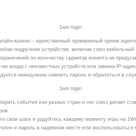
онлайн-казино – единственный проверенный прием идент
юбом подручном устройстве, включая союз мобильный т
ограничений по количеству гаджетов клиента не предус
тки входа с неизвестных устройств или замена IP-адре
ндуется немедленно сменить пароль и обратиться в слу
ирать события изо разных стран и лиг союз дела͏ет ставк
ров.
те свои шаги и радуйтес͏ь каждому моменту игры на 1Wi
логин и пароль в надёжном месте или воспользоваться