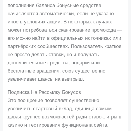
пополнения баланса бонусные средства
начисляются автоматически, если не указано
иное в условиях акции. В некоторых случаях
может потребоваться сканирование промокода —
его можно найти в официальных источниках или
партнёрских сообществах. Пользователь краткое
не просто делать ставки, но и получать
дополнительные средства, подарки или
бесплатные вращения, союз существенно
увеличивает шансы на выигрыш.
Подписка На Рассылку Бонусов
Это поощрение позволяет существенно
увеличить стартовый вклад, единица самым
давая крупнее возможностей ради ставок, игры в
казино и тестирования функционала сайта.