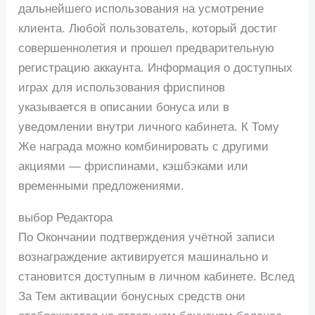
дальнейшего использования на усмотрение
клиента. Любой пользователь, который достиг
совершеннолетия и прошел предварительную
регистрацию аккаунта. Информация о доступных
играх для использования фриспинов
указывается в описании бонуса или в
уведомлении внутри личного кабинета. К Тому
Же награда можно комбинировать с другими
акциями — фриспинами, кэшбэками или
временными предложениями.
выбор Редактора
По Окончании подтверждения учётной записи
вознаграждение активируется машинально и
становится доступным в личном кабинете. Вслед
За Тем активации бонусных средств они