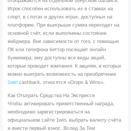
отображаются на отдельном бонусном балансе.
Игрок способен использовать их в ставках на
спорт, в слотах и других играх, доступных на
платформе. При выигрыше сумма переходит на
основной счёт, если выполнены состояние
вейджера. Вне зависимости от того, с помощью
ПК или телефона беттор посещает онлайн
букмекера, ему доступны все виды акций,
которые проводит компания. К акциям, в которых
можно выиграть возможность на приобретение
1win
cashback, относятся «Drops & Wins».
Как Отыграть Средства На Экспрессе
Чтобы активировать приветственный награда,
необходимо зарегистрироваться на
официальном сайте 1win, выбрать валюту счёта
и внести первый взнос. Вслед За Тем