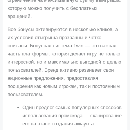
ограничение на максимальную сумму выигрыша,
которую можно получить с бесплатных
вращений.
Все бонусы активируются в несколько кликов, а
их условия отыгрыша прозрачны и чётко
описаны. Бонусная система 1win — это важная
часть платформы, которая делает игру не только
интересной, но и максимально выгодной с целью
пользователей. Бренд активно развивает свои
акционные предложения, предоставляя
поощрения как новым игрокам, так и постоянным
пользователям.
Один предлог самых популярных способов
использования промокода — сканирование
его на этапе создания аккаунта.