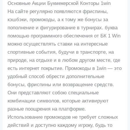
Основные Акции Букмекерской Конторы 1win
На сайте регулярно появляются фриспины,
кэшбэки, промокоды, а к тому же бонусы за
пополнение и фигурирование в турнирах. буква
помощью программного обеспечения от БК 1 Win
можно осуществлять ставки на интересные
спортивные события, будучи в транспорте, на
природе, на отдыхе и в любом другом месте, где
есть интернет покрытие. Промокоды в 1win — это
удобный способ обрести дополнительные
бонусы, фриспины или возвращение средств.
Они представляют собою специальные
комбинации символов, которые активируют
разные поощрения на платформе.
Использование промокодов не требует сложных
действий и доступно каждому игроку, будь то