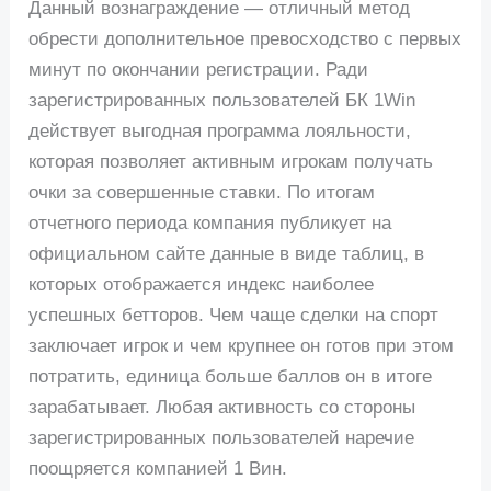
Данный вознаграждение — отличный метод
обрести дополнительное превосходство с первых
минут по окончании регистрации. Ради
зарегистрированных пользователей БК 1Win
действует выгодная программа лояльности,
которая позволяет активным игрокам получать
очки за совершенные ставки. По итогам
отчетного периода компания публикует на
официальном сайте данные в виде таблиц, в
которых отображается индекс наиболее
успешных бетторов. Чем чаще сделки на спорт
заключает игрок и чем крупнее он готов при этом
потратить, единица больше баллов он в итоге
зарабатывает. Любая активность со стороны
зарегистрированных пользователей наречие
поощряется компанией 1 Вин.