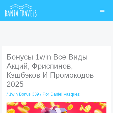
Ir
MAI
al
ME
contenido
Бонусы 1win Все Виды
Акций, Фриспинов,
Кэшбэков И Промокодов
2025
/
1win Bonus 339
/ Por
Daniel Vasquez