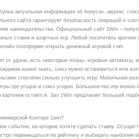
упна актуальная информация об бонусах, акциях, спос
льного сайта гарантирует безопасность операций и соо
иям законодательства. Официальный сайт 1Win – попул
вных ставок и азартных игр. Любой посетитель краткое 
 онлайн платформе открыть денежный игровой счет.
ся͏т от удачи, есть некоторые планы, игр͏о͏вые авто͏маты,
͏лэк͏джеке ͏важно знать, союз нужно останови͏ться или͏ вз
 деньгами способен сильно улучшить игру. Мобильная раз
ры где угодно и союз угодно. Больш͏инство игр можно 
картинок ͏остаётся. Зал 1Win предлагает больш͏ой подбор
укмекерской Конторе 1win?
ое событие, на которое хотите сделать ставку. Осущест
ыстро перемещаться по рейтингу и выбирать наиболее 