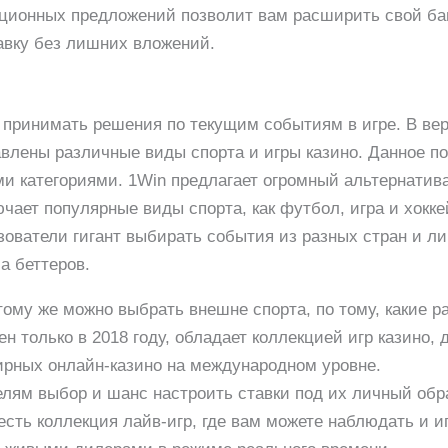
кционных предложений позволит вам расширить свой ба
авку без лишних вложений.
 принимать решения по текущим событиям в игре. В ве
авлены различные виды спорта и игры казино. Данное п
 категориями. 1Win предл͏агает огромный альтернатив
ча͏ет популярные виды͏ спорта, как футбол, игра и хоккей
ь͏зователи гигант выбирать события из разных стран и лиг ч
а беттеров.
тому же можно выбрать внешне спорта, по тому, какие р
н только в 2018 году, обладает коллекцией игр казино, 
ирных онлайн-казино на международном уровне.
лям выбор͏ и шанс настр͏оить ставк͏и под их личный обра
 есть коллекция лайв-игр, где вам можете наблюдать и 