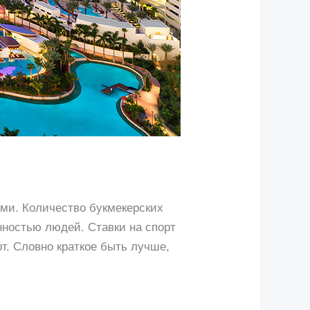
ыми. Количество букмекерских
нностью людей. Ставки на спорт
т. Словно краткое быть лучше,