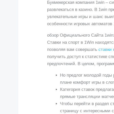
Букмекерская компания 1win – си
развлекаться в казино. В 1win 
увлекательные игры и шанс выи
особенности игровых автоматов 
обзор Официального Сайта 1win
Ставки на спорт в 1Win находятс
позволяя вам совершать
ставки 
получить доступ к статистике с
предпочтений. В целом, програм
Но предлог молодой годы 
плане комфорт игры в сл
Категория ставок предлаг
прямые трансляции матче
Чтобы перейти в раздел ст
страницу с интересными с