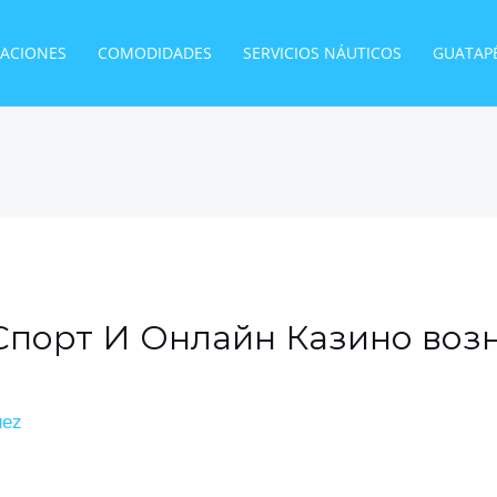
TACIONES
COMODIDADES
SERVICIOS NÁUTICOS
GUATAP
а Cпорт И Онлайн Казино во
uez