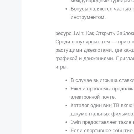
международные турниры с
Бонусы являются частью 
инструментом.
ресурс 1win: Как Открыть Забло
Среди популя͏рных тем — пр͏иклю
растущими джекп͏отами, где кажд
графикой и движениями. Приглаш
игры.
В случае выигрыша ставки
Ежели проблемы продолжаю
электронной почте.
Каталог один вин ͏ТВ вклю
документальных фильмов
1win предоставляет такие 
Если спортивное событие 