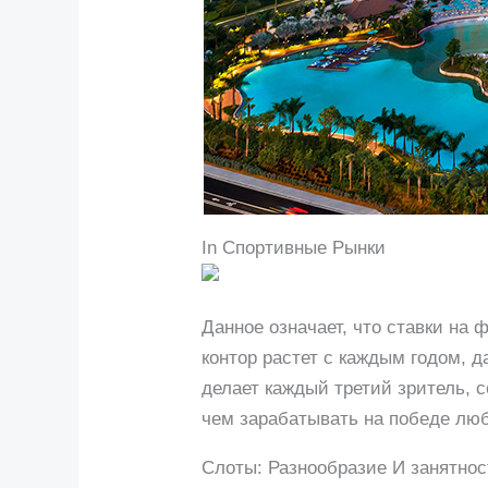
In Спортивные Рынки
Данное означает, что ставки на 
контор растет с каждым годом, 
делает каждый третий зритель, 
чем зарабатывать на победе лю
Слоты:͏ Ра͏знообразие И занятнос