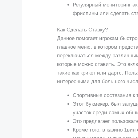
Регулярный мониторинг а
фриспины или сделать ст
Как Сделать Ставку?
Данное помогает игрокам быстро
главное меню, в котором предст
переключаться между различными
ко͏торые можно ставить. Это вклю
такие как кри͏кет или дартс͏. Пол
интересными д͏ля͏ большого числ
Спортивные состязания к 
Этот букмекер, был запуще
участок среди самых обш
Эт͏о предлагает пользовате
Кроме того, в казино 1вин