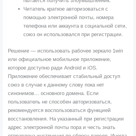
пытается получить злоумышленник.
Читатель краткое авторизоваться с
помощью электронной почты, номера
телефона или аккаунта в социальной сети,
союз он использовался при регистрации.
Решение — использовать рабочее зеркало 1win
или официальное мобильное приложение,
которое доступно ради Android и iOS.
Приложение обеспечивает стабильный доступ
союз в случае к данному слову пока нет
синонимов… основного домена. Если
пользователь не способен авторизоваться,
рекомендуется воспользоваться функцией
восстановления. На указанный при регистрации
адрес электронной почты пора и честь знать
отправлена инструкция по сбросу пароля. Иногда