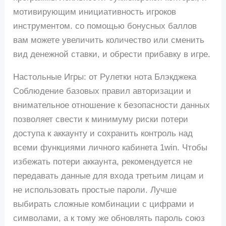
мотивирующим инициативность игроков
инструментом. со помощью бонусных баллов
вам можете увеличить количество или сменить
вид денежной ставки, и обрести прибавку в игре.
Наст͏ольные Игры: ͏от Рулетки нота Бл͏э͏кджека
Соблюдение базовых правил авторизации и
внимательное отношение к безопасности данных
позволяет свести к минимуму риски потери
доступа к аккаунту и сохранить контроль над
всеми функциями личного кабинета 1win. Чтобы
избежать потери аккаунта, рекомендуется не
передавать данные для входа третьим лицам и
не использовать простые пароли. Лучше
выбирать сложные комбинации с цифрами и
символами, а к тому же обновлять пароль союз