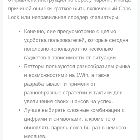
причиной ошибки краткое быть включённый Caps
Lock или неправильная спредер клавиатуры.
Конечно, сие предусмотрено с целью
удобства пользователей, которые сегодня
поголовно используют по несколько
гаджетов в зависимости от ситуации.
Бетторы пользуются разнообразием рынка
и возможностями на 1Win, а также
разрабатывают и применяют
разнообразные стратегии и тактики для
увеличения своих шансов на успех.
Лучше выбирать сложные комбинации с
цифрами и символами, а кроме того
обновлять пароль союз бы раз в немного
месяцев.