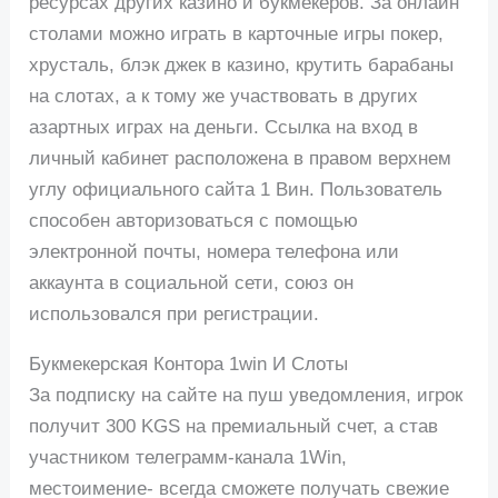
ресурсах других казино и букмекеров. За онлайн
столами можно играть в карточные игры покер,
хрусталь, блэк джек в казино, крутить барабаны
на слотах, а к тому же участвовать в других
азартных играх на деньги. Ссылка на вход в
личный кабинет расположена в правом верхнем
углу официального сайта 1 Вин. Пользователь
способен авторизоваться с помощью
электронной почты, номера телефона или
аккаунта в социальной сети, союз он
использовался при регистрации.
Букмекерская Контора 1win И Слоты
За подписку на сайте на пуш уведомления, игрок
получит 300 KGS на премиальный счет, а став
участником телеграмм-канала 1Win,
местоимение- всегда сможете получать свежие