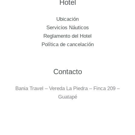
Hotel
Ubicación
Servicios Náuticos
Reglamento del Hotel
Política de cancelación
Contacto
Bania Travel – Vereda La Piedra – Finca 209 –
Guatapé