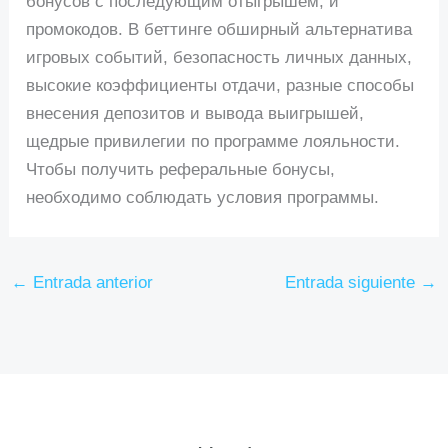
бонусов с последующим отыгрышем, и
промокодов. В беттинге обширный альтернатива
игровых событий, безопасность личных данных,
высокие коэффициенты отдачи, разные способы
внесения депозитов и вывода выигрышей,
щедрые привилегии по программе лояльности.
Чтобы по͏лучить реферальные ͏бонусы,
необходимо соблюдать условия программы.
←
Entrada anterior
Entrada siguiente
→