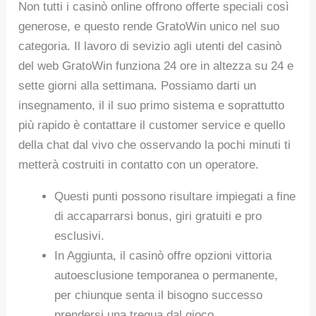
Non tutti i casinò online offrono offerte speciali così
generose, e questo rende GratoWin unico nel suo
categoria. Il lavoro di sevizio agli utenti del casinò
del web GratoWin funziona 24 ore in altezza su 24 e
sette giorni alla settimana. Possiamo darti un
insegnamento, il il suo primo sistema e soprattutto
più rapido è contattare il customer service e quello
della chat dal vivo che osservando la pochi minuti ti
metterà costruiti in contatto con un operatore.
Questi punti possono risultare impiegati a fine
di accaparrarsi bonus, giri gratuiti e pro
esclusivi.
In Aggiunta, il casinò offre opzioni vittoria
autoesclusione temporanea o permanente,
per chiunque senta il bisogno successo
prendersi una tregua dal gioco.