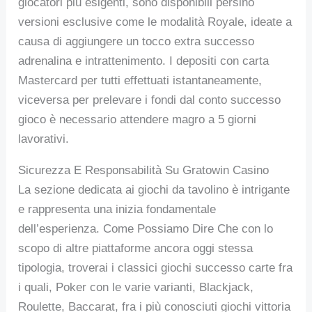
giocatori più esigenti, sono disponibili persino
versioni esclusive come le modalità Royale, ideate a
causa di aggiungere un tocco extra successo
adrenalina e intrattenimento. I depositi con carta
Mastercard per tutti effettuati istantaneamente,
viceversa per prelevare i fondi dal conto successo
gioco è necessario attendere magro a 5 giorni
lavorativi.
Sicurezza E Responsabilità Su Gratowin Casino
La sezione dedicata ai giochi da tavolino è intrigante
e rappresenta una inizia fondamentale
dell’esperienza. Come Possiamo Dire Che con lo
scopo di altre piattaforme ancora oggi stessa
tipologia, troverai i classici giochi successo carte fra
i quali, Poker con le varie varianti, Blackjack,
Roulette, Baccarat, fra i più conosciuti giochi vittoria