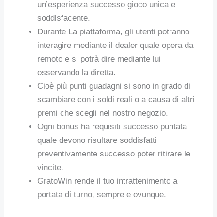
un’esperienza successo gioco unica e
soddisfacente.
Durante La piattaforma, gli utenti potranno
interagire mediante il dealer quale opera da
remoto e si potrà dire mediante lui
osservando la diretta.
Cioè più punti guadagni si sono in grado di
scambiare con i soldi reali o a causa di altri
premi che scegli nel nostro negozio.
Ogni bonus ha requisiti successo puntata
quale devono risultare soddisfatti
preventivamente successo poter ritirare le
vincite.
GratoWin rende il tuo intrattenimento a
portata di turno, sempre e ovunque.