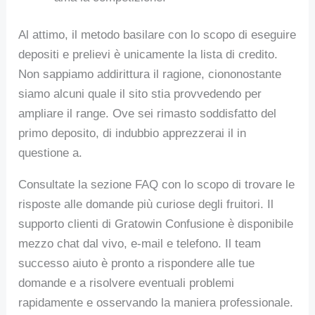
Al attimo, il metodo basilare con lo scopo di eseguire
depositi e prelievi è unicamente la lista di credito.
Non sappiamo addirittura il ragione, ciononostante
siamo alcuni quale il sito stia provvedendo per
ampliare il range. Ove sei rimasto soddisfatto del
primo deposito, di indubbio apprezzerai il in
questione a.
Consultate la sezione FAQ con lo scopo di trovare le
risposte alle domande più curiose degli fruitori. Il
supporto clienti di Gratowin Confusione è disponibile
mezzo chat dal vivo, e-mail e telefono. Il team
successo aiuto è pronto a rispondere alle tue
domande e a risolvere eventuali problemi
rapidamente e osservando la maniera professionale.