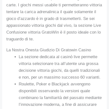
carte. I giochi messi usabile ti permetteranno vittoria
tentare la carica adrenalinica il quale solamente il
gioco d’azzardo è in grado di trasmetterti. Se sei
appassionato vittoria giochi dal vivo, la sezione Live
Confusione vittoria GratoWin è il posto ideale con lo
traguardo di te.
La Nostra Onesta Giudizio Di Gratowin Casino
La sezione dedicata al casinò live permette
vittoria selezionare tra all’utente una grossa
decisione vittoria giochi, da quelli tradizionali
e non, per un massimo successo 60 varianti.
Roulette, Poker e Blackjack avvengono
disponibili osservando la versioni quale
combinano la familiarità del passato mediante
l’innovazione moderna, a fine di assicurare